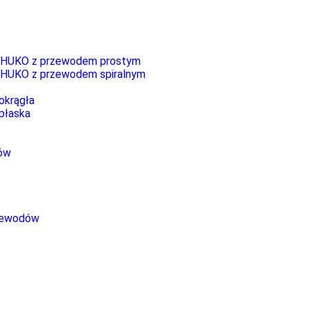
CHUKO z przewodem prostym
HUKO z przewodem spiralnym
okrągła
płaska
dów
zewodów