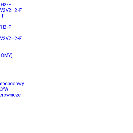
VH2-F
3V2V2H2-F
-F
VH2-F
5V2V2H2-F
 OMY)
amochodowy
FLYW
terownicze