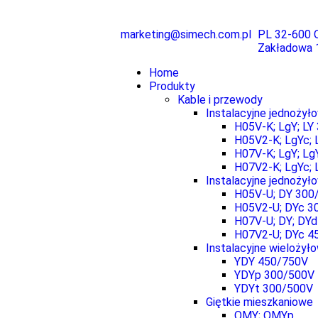
marketing@simech.com.pl
PL 32-600 O
Zakładowa 
Home
Produkty
Kable i przewody
Instalacyjne jednożył
H05V-K; LgY; LY
H05V2-K; LgYc; 
H07V-K; LgY; Lg
H07V2-K; LgYc; 
Instalacyjne jednoży
H05V-U; DY 300
H05V2-U; DYc 3
H07V-U; DY; DY
H07V2-U; DYc 4
Instalacyjne wielożył
YDY 450/750V
YDYp 300/500V
YDYt 300/500V
Giętkie mieszkaniowe
OMY; OMYp