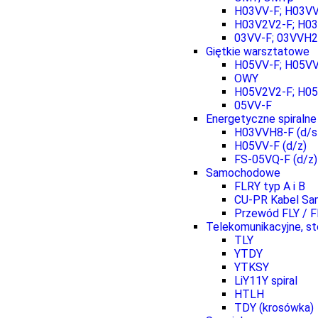
H03VV-F; H03V
H03V2V2-F; H0
03VV-F; 03VVH2
Giętkie warsztatowe
H05VV-F; H05V
OWY
H05V2V2-F; H0
05VV-F
Energetyczne spiralne
H03VVH8-F (d/s
H05VV-F (d/z)
FS-05VQ-F (d/z)
Samochodowe
FLRY typ A i B
CU-PR Kabel S
Przewód FLY / 
Telekomunikacyjne, s
TLY
YTDY
YTKSY
LiY11Y spiral
HTLH
TDY (krosówka)