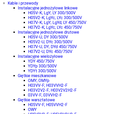
Kable i przewody
Instalacyjne jednożyłowe linkowe
H05V-K; LgY; LY 300/500V
H05V2-K; LgYc; LYc 300/500V
H07V-K; LgY; LgYd; LY 450/750V
H07V2-K; LgYc; LYc 450/750V
Instalacyjne jednożyłowe drutowe
H05V-U; DY 300/500V
H05V2-U; DYc 300/500V
H07V-U; DY; DYd 450/750V
H07V2-U; DYc 450/750V
Instalacyjne wielożyłowe
YDY 450/750V
YDYp 300/500V
YDYt 300/500V
Giętkie mieszkaniowe
OMY; OMYp
H03VV-F; H03VVH2-F
H03V2V2-F; H03V2V2H2-F
03VV-F; 03VVH2-F
Giętkie warsztatowe
H05VV-F; H05VVH2-F
OWY