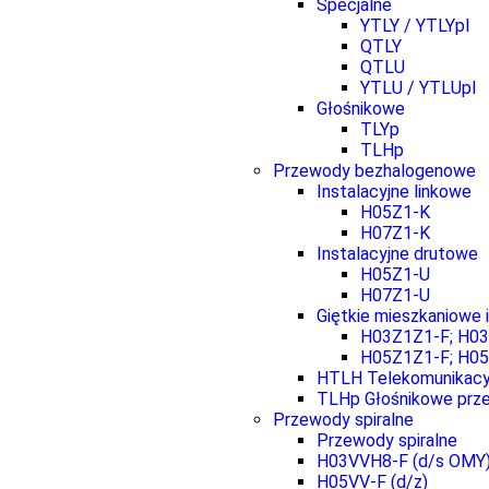
Specjalne
YTLY / YTLYpl
QTLY
QTLU
YTLU / YTLUpl
Głośnikowe
TLYp
TLHp
Przewody bezhalogenowe
Instalacyjne linkowe
H05Z1-K
H07Z1-K
Instalacyjne drutowe
H05Z1-U
H07Z1-U
Giętkie mieszkaniowe 
H03Z1Z1-F; H0
H05Z1Z1-F; H0
HTLH Telekomunikacy
TLHp Głośnikowe prz
Przewody spiralne
Przewody spiralne
H03VVH8-F (d/s OMY
H05VV-F (d/z)