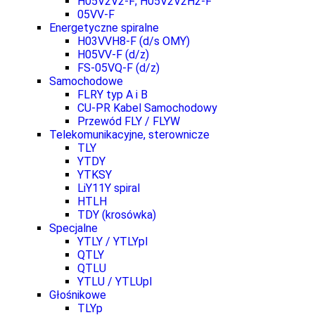
H05V2V2-F; H05V2V2H2-F
05VV-F
Energetyczne spiralne
H03VVH8-F (d/s OMY)
H05VV-F (d/z)
FS-05VQ-F (d/z)
Samochodowe
FLRY typ A i B
CU-PR Kabel Samochodowy
Przewód FLY / FLYW
Telekomunikacyjne, sterownicze
TLY
YTDY
YTKSY
LiY11Y spiral
HTLH
TDY (krosówka)
Specjalne
YTLY / YTLYpl
QTLY
QTLU
YTLU / YTLUpl
Głośnikowe
TLYp