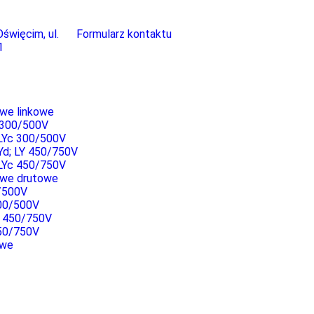
święcim, ul.
Formularz kontaktu
1
owe linkowe
 300/500V
LYc 300/500V
Yd; LY 450/750V
LYc 450/750V
łowe drutowe
/500V
00/500V
d 450/750V
50/750V
owe