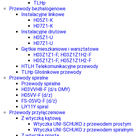
TLHp
Przewody bezhalogenowe
Instalacyjne linkowe
H05Z1-K
H07Z1-K
Instalacyjne drutowe
H05Z1-U
H07Z1-U
Giętkie mieszkaniowe i warsztatowe
H03Z1Z1-F; H03Z1Z1H2-F
H05Z1Z1-F; H05Z1Z1H2-F
HTLH Telekomunikacyjne przewody
TLHp Głośnikowe przewody
Przewody spiralne
Przewody spiralne
H03VVH8-F (d/s OMY)
H05VV-F (d/z)
FS-05VQ-F (d/z)
LiY11Y spiral
Przewody przyłączeniowe
Z wtyczką kątową
Wtyczka UNI-SCHUKO z przewodem prostym
Wtyczka UNI-SCHUKO z przewodem spiralnym
Z wtyczką prostą