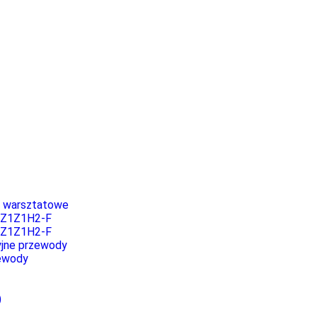
i warsztatowe
3Z1Z1H2-F
5Z1Z1H2-F
jne przewody
ewody
)