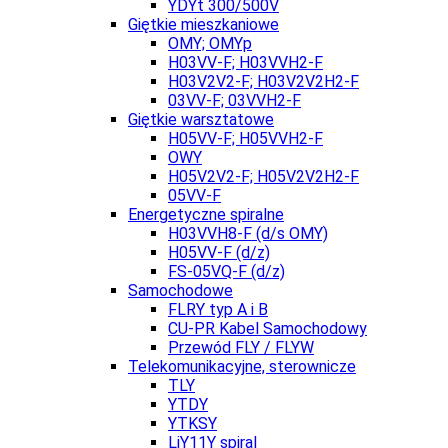
YDYt 300/500V
Giętkie mieszkaniowe
OMY; OMYp
H03VV-F; H03VVH2-F
H03V2V2-F; H03V2V2H2-F
03VV-F; 03VVH2-F
Giętkie warsztatowe
H05VV-F; H05VVH2-F
OWY
H05V2V2-F; H05V2V2H2-F
05VV-F
Energetyczne spiralne
H03VVH8-F (d/s OMY)
H05VV-F (d/z)
FS-05VQ-F (d/z)
Samochodowe
FLRY typ A i B
CU-PR Kabel Samochodowy
Przewód FLY / FLYW
Telekomunikacyjne, sterownicze
TLY
YTDY
YTKSY
LiY11Y spiral