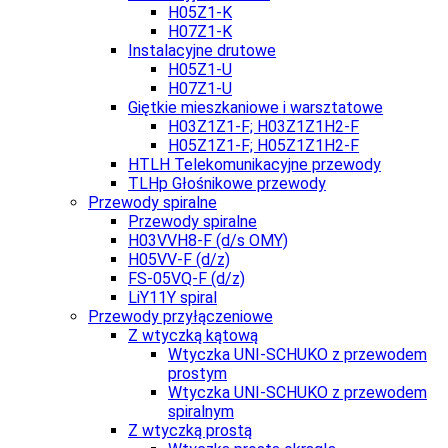
H05Z1-K
H07Z1-K
Instalacyjne drutowe
H05Z1-U
H07Z1-U
Giętkie mieszkaniowe i warsztatowe
H03Z1Z1-F; H03Z1Z1H2-F
H05Z1Z1-F; H05Z1Z1H2-F
HTLH Telekomunikacyjne przewody
TLHp Głośnikowe przewody
Przewody spiralne
Przewody spiralne
H03VVH8-F (d/s OMY)
H05VV-F (d/z)
FS-05VQ-F (d/z)
LiY11Y spiral
Przewody przyłączeniowe
Z wtyczką kątową
Wtyczka UNI-SCHUKO z przewodem
prostym
Wtyczka UNI-SCHUKO z przewodem
spiralnym
Z wtyczką prostą