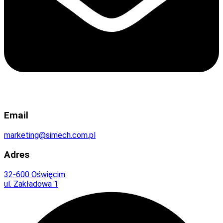
Email
marketing@simech.com.pl
Adres
32-600 Oświęcim
ul. Zakładowa 1