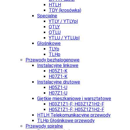
HTLH
TDY (krosówka)
Specjalne
YTLY / YTLYpl
QTLY
QTLU
YTLU / YTLUpl
Głośnikowe
TLYp
TLHp
Przewody bezhalogenowe
Instalacyjne linkowe
H05Z1-K
H07Z1-K
Instalacyjne drutowe
H05Z1-U
H07Z1-U
Giętkie mieszkaniowe i warsztatowe
H03Z1Z1-F; H03Z1Z1H2-F
H05Z1Z1-F; H05Z1Z1H2-F
HTLH Telekomunikacyjne przewody
TLHp Głośnikowe przewody
Przewody spiralne