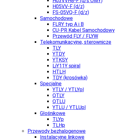
H03VVH8-F (d/s OMY)
H05VV-F (d/z)
FS-05VQ-F (d/z)
Samochodowe
FLRY typ A i B
CU-PR Kabel Samochodowy
Przewód FLY / FLYW
Telekomunikacyjne, sterownicze
TLY
YTDY
YTKSY
LiY11Y spiral
HTLH
TDY (krosówka)
Specjalne
YTLY / YTLYpl
QTLY
QTLU
YTLU / YTLUpl
Głośnikowe
TLYp
TLHp
Przewody bezhalogenowe
Instalacyjne linkowe