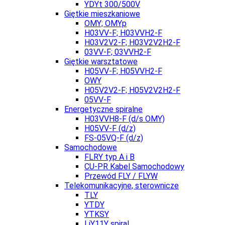
YDYt 300/500V
Giętkie mieszkaniowe
OMY; OMYp
H03VV-F; H03VVH2-F
H03V2V2-F; H03V2V2H2-F
03VV-F; 03VVH2-F
Giętkie warsztatowe
H05VV-F; H05VVH2-F
OWY
H05V2V2-F; H05V2V2H2-F
05VV-F
Energetyczne spiralne
H03VVH8-F (d/s OMY)
H05VV-F (d/z)
FS-05VQ-F (d/z)
Samochodowe
FLRY typ A i B
CU-PR Kabel Samochodowy
Przewód FLY / FLYW
Telekomunikacyjne, sterownicze
TLY
YTDY
YTKSY
LiY11Y spiral