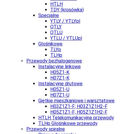
HTLH
TDY (krosówka)
Specjalne
YTLY / YTLYpl
QTLY
QTLU
YTLU / YTLUpl
Głośnikowe
TLYp
TLHp
Przewody bezhalogenowe
Instalacyjne linkowe
H05Z1-K
H07Z1-K
Instalacyjne drutowe
H05Z1-U
H07Z1-U
Giętkie mieszkaniowe i warsztatowe
H03Z1Z1-F; H03Z1Z1H2-F
H05Z1Z1-F; H05Z1Z1H2-F
HTLH Telekomunikacyjne przewody
TLHp Głośnikowe przewody
Przewody spiralne