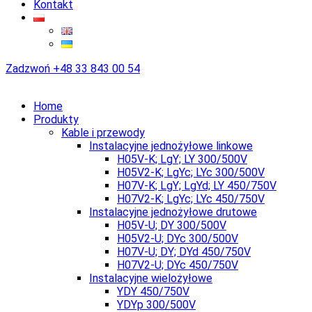
Kontakt
Zadzwoń
+48 33 843 00 54
Home
Produkty
Kable i przewody
Instalacyjne jednożyłowe linkowe
H05V-K; LgY; LY 300/500V
H05V2-K; LgYc; LYc 300/500V
H07V-K; LgY; LgYd; LY 450/750V
H07V2-K; LgYc; LYc 450/750V
Instalacyjne jednożyłowe drutowe
H05V-U; DY 300/500V
H05V2-U; DYc 300/500V
H07V-U; DY; DYd 450/750V
H07V2-U; DYc 450/750V
Instalacyjne wielożyłowe
YDY 450/750V
YDYp 300/500V