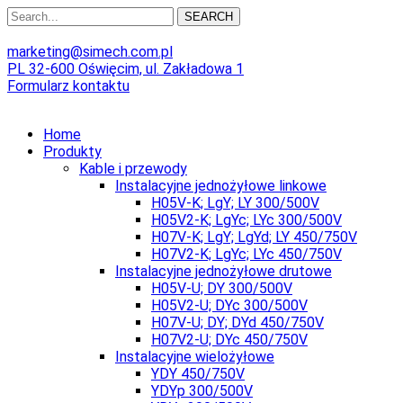
SEARCH
marketing@simech.com.pl
PL 32-600 Oświęcim, ul. Zakładowa 1
Formularz kontaktu
Home
Produkty
Kable i przewody
Instalacyjne jednożyłowe linkowe
H05V-K; LgY; LY 300/500V
H05V2-K; LgYc; LYc 300/500V
H07V-K; LgY; LgYd; LY 450/750V
H07V2-K; LgYc; LYc 450/750V
Instalacyjne jednożyłowe drutowe
H05V-U; DY 300/500V
H05V2-U; DYc 300/500V
H07V-U; DY; DYd 450/750V
H07V2-U; DYc 450/750V
Instalacyjne wielożyłowe
YDY 450/750V
YDYp 300/500V