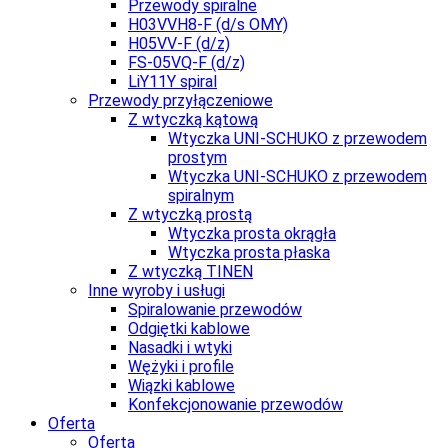
Przewody spiralne
H03VVH8-F (d/s OMY)
H05VV-F (d/z)
FS-05VQ-F (d/z)
LiY11Y spiral
Przewody przyłączeniowe
Z wtyczką kątową
Wtyczka UNI-SCHUKO z przewodem
prostym
Wtyczka UNI-SCHUKO z przewodem
spiralnym
Z wtyczką prostą
Wtyczka prosta okrągła
Wtyczka prosta płaska
Z wtyczką TINEN
Inne wyroby i usługi
Spiralowanie przewodów
Odgiętki kablowe
Nasadki i wtyki
Wężyki i profile
Wiązki kablowe
Konfekcjonowanie przewodów
Oferta
Oferta