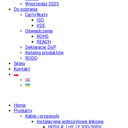
Wyprzedaż 2025
Do pobrania
Certyfikaty
ISO
VDE
Oświadczenia
ROHS
REACH
Deklaracje DoP
Katalog produktów
RODO
Sklep
Kontakt
Home
Produkty
Kable i przewody
Instalacyjne jednożyłowe linkowe
H05V-K; LgY; LY 300/500V