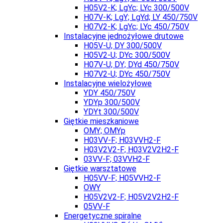
H05V2-K; LgYc; LYc 300/500V
H07V-K; LgY; LgYd; LY 450/750V
H07V2-K; LgYc; LYc 450/750V
Instalacyjne jednożyłowe drutowe
H05V-U; DY 300/500V
H05V2-U; DYc 300/500V
H07V-U; DY; DYd 450/750V
H07V2-U; DYc 450/750V
Instalacyjne wielożyłowe
YDY 450/750V
YDYp 300/500V
YDYt 300/500V
Giętkie mieszkaniowe
OMY; OMYp
H03VV-F; H03VVH2-F
H03V2V2-F; H03V2V2H2-F
03VV-F; 03VVH2-F
Giętkie warsztatowe
H05VV-F; H05VVH2-F
OWY
H05V2V2-F; H05V2V2H2-F
05VV-F
Energetyczne spiralne