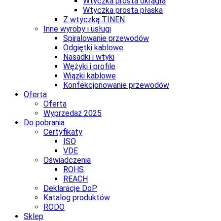
Wtyczka prosta okrągła
Wtyczka prosta płaska
Z wtyczką TINEN
Inne wyroby i usługi
Spiralowanie przewodów
Odgiętki kablowe
Nasadki i wtyki
Wężyki i profile
Wiązki kablowe
Konfekcjonowanie przewodów
Oferta
Oferta
Wyprzedaż 2025
Do pobrania
Certyfikaty
ISO
VDE
Oświadczenia
ROHS
REACH
Deklaracje DoP
Katalog produktów
RODO
Sklep