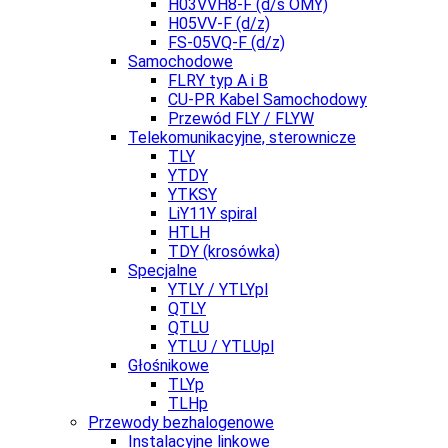
H03VVH8-F (d/s OMY)
H05VV-F (d/z)
FS-05VQ-F (d/z)
Samochodowe
FLRY typ A i B
CU-PR Kabel Samochodowy
Przewód FLY / FLYW
Telekomunikacyjne, sterownicze
TLY
YTDY
YTKSY
LiY11Y spiral
HTLH
TDY (krosówka)
Specjalne
YTLY / YTLYpl
QTLY
QTLU
YTLU / YTLUpl
Głośnikowe
TLYp
TLHp
Przewody bezhalogenowe
Instalacyjne linkowe