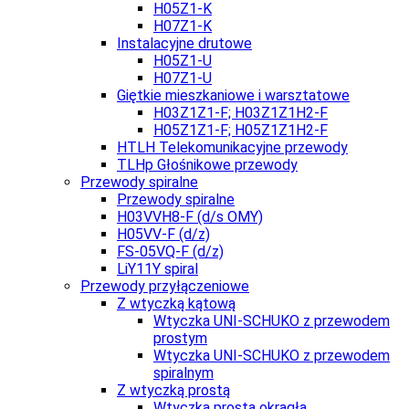
H05Z1-K
H07Z1-K
Instalacyjne drutowe
H05Z1-U
H07Z1-U
Giętkie mieszkaniowe i warsztatowe
H03Z1Z1-F; H03Z1Z1H2-F
H05Z1Z1-F; H05Z1Z1H2-F
HTLH Telekomunikacyjne przewody
TLHp Głośnikowe przewody
Przewody spiralne
Przewody spiralne
H03VVH8-F (d/s OMY)
H05VV-F (d/z)
FS-05VQ-F (d/z)
LiY11Y spiral
Przewody przyłączeniowe
Z wtyczką kątową
Wtyczka UNI-SCHUKO z przewodem
prostym
Wtyczka UNI-SCHUKO z przewodem
spiralnym
Z wtyczką prostą
Wtyczka prosta okrągła