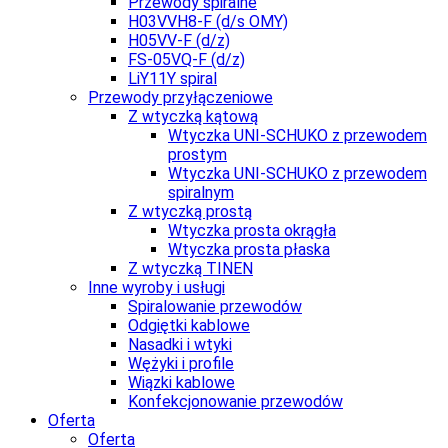
Przewody spiralne
H03VVH8-F (d/s OMY)
H05VV-F (d/z)
FS-05VQ-F (d/z)
LiY11Y spiral
Przewody przyłączeniowe
Z wtyczką kątową
Wtyczka UNI-SCHUKO z przewodem
prostym
Wtyczka UNI-SCHUKO z przewodem
spiralnym
Z wtyczką prostą
Wtyczka prosta okrągła
Wtyczka prosta płaska
Z wtyczką TINEN
Inne wyroby i usługi
Spiralowanie przewodów
Odgiętki kablowe
Nasadki i wtyki
Wężyki i profile
Wiązki kablowe
Konfekcjonowanie przewodów
Oferta
Oferta