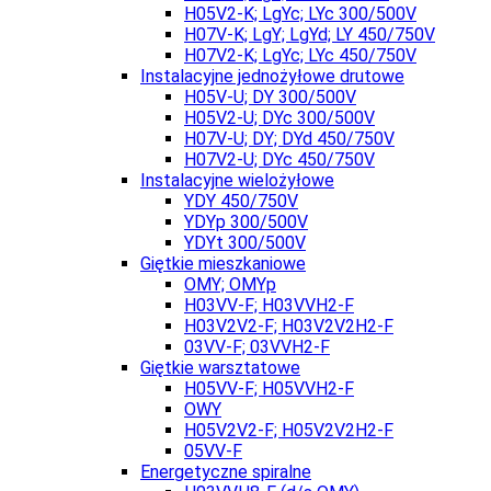
H05V2-K; LgYc; LYc 300/500V
H07V-K; LgY; LgYd; LY 450/750V
H07V2-K; LgYc; LYc 450/750V
Instalacyjne jednożyłowe drutowe
H05V-U; DY 300/500V
H05V2-U; DYc 300/500V
H07V-U; DY; DYd 450/750V
H07V2-U; DYc 450/750V
Instalacyjne wielożyłowe
YDY 450/750V
YDYp 300/500V
YDYt 300/500V
Giętkie mieszkaniowe
OMY; OMYp
H03VV-F; H03VVH2-F
H03V2V2-F; H03V2V2H2-F
03VV-F; 03VVH2-F
Giętkie warsztatowe
H05VV-F; H05VVH2-F
OWY
H05V2V2-F; H05V2V2H2-F
05VV-F
Energetyczne spiralne