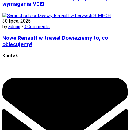
wymagania VDE!
30 lipca, 2025
by
admin
/
0 Comments
Nowe Renault w trasie! Dowieziemy to, co
obiecujemy!
Kontakt