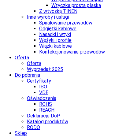
Wtyczka prosta płaska
Z wtyczką TINEN
Inne wyroby i usługi
Spiralowanie przewodów
Odgiętki kablowe
Nasadki i wtyki
Wężyki i profile
Wiązki kablowe
Konfekcjonowanie przewodów
Oferta
Oferta
Wyprzedaż 2025
Do pobrania
Certyfikaty
ISO
VDE
Oświadczenia
ROHS
REACH
Deklaracje DoP
Katalog produktów
RODO
Sklep