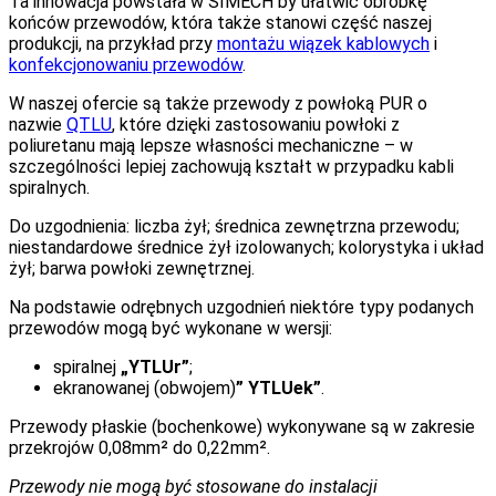
Ta innowacja powstała w SIMECH by ułatwić obróbkę
końców przewodów, która także stanowi część naszej
produkcji, na przykład przy
montażu wiązek kablowych
i
konfekcjonowaniu przewodów
.
W naszej ofercie są także przewody z powłoką PUR o
nazwie
QTLU
, które dzięki zastosowaniu powłoki z
poliuretanu mają lepsze własności mechaniczne – w
szczególności lepiej zachowują kształt w przypadku kabli
spiralnych.
Do uzgodnienia: liczba żył; średnica zewnętrzna przewodu;
niestandardowe średnice żył izolowanych; kolorystyka i układ
żył; barwa powłoki zewnętrznej.
Na podstawie odrębnych uzgodnień niektóre typy podanych
przewodów mogą być wykonane w wersji:
spiralnej
„YTLUr”
;
ekranowanej (obwojem)
” YTLUek”
.
Przewody płaskie (bochenkowe) wykonywane są w zakresie
przekrojów 0,08mm² do 0,22mm².
Przewody nie mogą być stosowane do instalacji