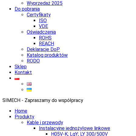
Wyprzedaż 2025
Do pobrania
Certyfikaty
ISO
VDE
Oświadczenia
ROHS
REACH
Deklaracje DoP
Katalog produktów
RODO
Sklep
Kontakt
SIMECH - Zapraszamy do współpracy
Home
Produkty
Kable i przewody
Instalacyjne jednożyłowe linkowe
H05V-K; LgY; LY 300/500V