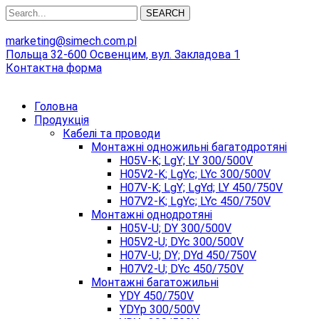
SEARCH
marketing@simech.com.pl
Польща 32-600 Освенцим, вул. Закладова 1
Контактна форма
Головна
Продукція
Кабелі та проводи
Монтажні одножильні багатодротяні
H05V-K; LgY; LY 300/500V
H05V2-K; LgYc; LYc 300/500V
H07V-K; LgY; LgYd; LY 450/750V
H07V2-K; LgYc; LYc 450/750V
Монтажні однодротяні
H05V-U; DY 300/500V
H05V2-U; DYc 300/500V
H07V-U; DY; DYd 450/750V
H07V2-U; DYc 450/750V
Монтажні багатожильні
YDY 450/750V
YDYp 300/500V