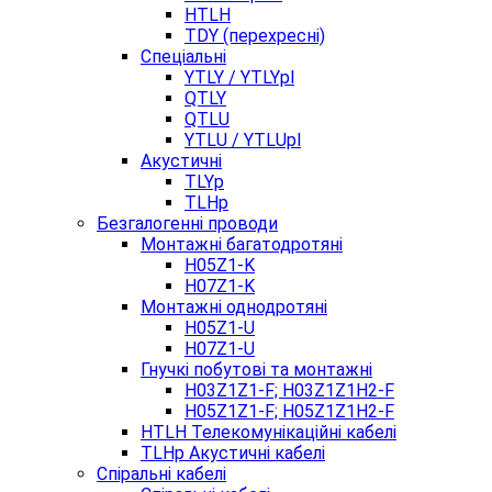
HTLH
TDY (перехресні)
Спеціальні
YTLY / YTLYpl
QTLY
QTLU
YTLU / YTLUpl
Акустичні
TLYp
TLHp
Безгалогенні проводи
Монтажні багатодротяні
H05Z1-K
H07Z1-K
Монтажні однодротяні
H05Z1-U
H07Z1-U
Гнучкі побутові та монтажні
H03Z1Z1-F; H03Z1Z1H2-F
H05Z1Z1-F; H05Z1Z1H2-F
HTLH Телекомунікаційні кабелі
TLHp Акустичні кабелі
Спіральні кабелі