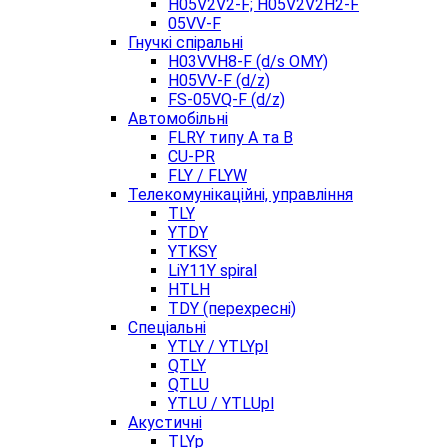
H05V2V2-F; H05V2V2H2-F
05VV-F
Гнучкі спіральні
H03VVH8-F (d/s OMY)
H05VV-F (d/z)
FS-05VQ-F (d/z)
Автомобільні
FLRY типу A та B
CU-PR
FLY / FLYW
Телекомунікаційні, управління
TLY
YTDY
YTKSY
LiY11Y spiral
HTLH
TDY (перехресні)
Спеціальні
YTLY / YTLYpl
QTLY
QTLU
YTLU / YTLUpl
Акустичні
TLYp