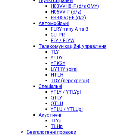
Гнучкі спіральні
H03VVH8-F (d/s OMY)
H05VV-F (d/z)
FS-05VQ-F (d/z)
Автомобільні
FLRY типу A та B
CU-PR
FLY / FLYW
Телекомунікаційні, управління
TLY
YTDY
YTKSY
LiY11Y spiral
HTLH
TDY (перехресні)
Спеціальні
YTLY / YTLYpl
QTLY
QTLU
YTLU / YTLUpl
Акустичні
TLYp
TLHp
Безгалогенні проводи