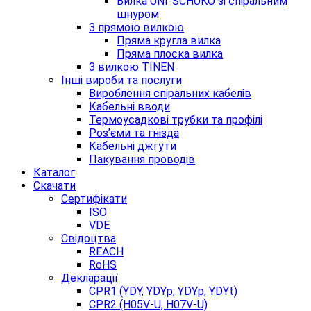
Вилка UNI-SCHUKO зі спіральним
шнуром
З прямою вилкою
Пряма кругла вилка
Пряма плоска вилка
З вилкою TINEN
Інші вироби та послуги
Вироблення спіральних кабелів
Кабельні вводи
Термоусадкові трубки та профілі
Роз’єми та гнізда
Кабельні джгути
Пакування проводів
Каталог
Скачати
Сертифікати
ISO
VDE
Свідоцтва
REACH
RoHS
Декларації
CPR1 (YDY, YDYp, YDYp, YDYt)
CPR2 (H05V-U, H07V-U)