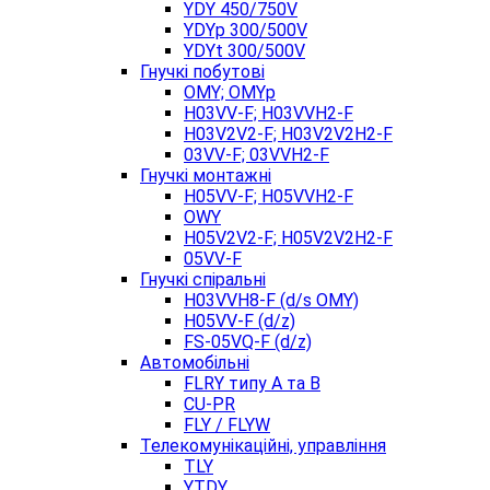
YDY 450/750V
YDYp 300/500V
YDYt 300/500V
Гнучкі побутові
OMY; OMYp
H03VV-F; H03VVH2-F
H03V2V2-F; H03V2V2H2-F
03VV-F; 03VVH2-F
Гнучкі монтажні
H05VV-F; H05VVH2-F
OWY
H05V2V2-F; H05V2V2H2-F
05VV-F
Гнучкі спіральні
H03VVH8-F (d/s OMY)
H05VV-F (d/z)
FS-05VQ-F (d/z)
Автомобільні
FLRY типу A та B
CU-PR
FLY / FLYW
Телекомунікаційні, управління
TLY
YTDY