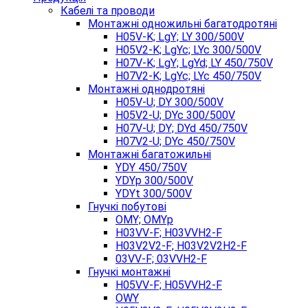
Кабелі та проводи
Монтажні одножильні багатодротяні
H05V-K; LgY; LY 300/500V
H05V2-K; LgYc; LYc 300/500V
H07V-K; LgY; LgYd; LY 450/750V
H07V2-K; LgYc; LYc 450/750V
Монтажні однодротяні
H05V-U; DY 300/500V
H05V2-U; DYc 300/500V
H07V-U; DY; DYd 450/750V
H07V2-U; DYc 450/750V
Монтажні багатожильні
YDY 450/750V
YDYp 300/500V
YDYt 300/500V
Гнучкі побутові
OMY; OMYp
H03VV-F; H03VVH2-F
H03V2V2-F; H03V2V2H2-F
03VV-F; 03VVH2-F
Гнучкі монтажні
H05VV-F; H05VVH2-F
OWY