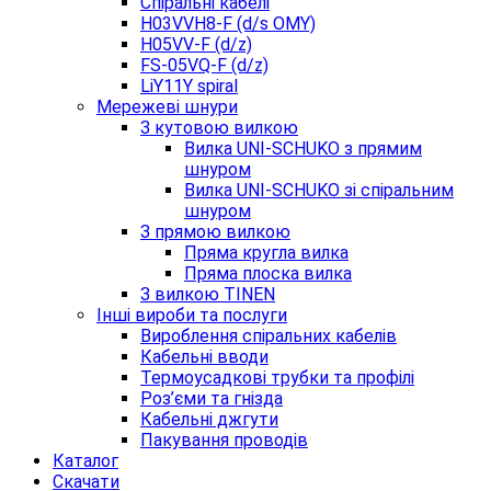
Спіральні кабелі
H03VVH8-F (d/s OMY)
H05VV-F (d/z)
FS-05VQ-F (d/z)
LiY11Y spiral
Мережеві шнури
З кутовою вилкою
Вилка UNI-SCHUKO з прямим
шнуром
Вилка UNI-SCHUKO зі спіральним
шнуром
З прямою вилкою
Пряма кругла вилка
Пряма плоска вилка
З вилкою TINEN
Інші вироби та послуги
Вироблення спіральних кабелів
Кабельні вводи
Термоусадкові трубки та профілі
Роз’єми та гнізда
Кабельні джгути
Пакування проводів
Каталог
Скачати