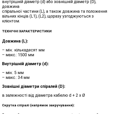
внутрішній діаметр (d) або зовнішній діаметр (D),
довжина
спіральної частини (L), а також довжина та положення
вільних кінців (L1), (L2), щоразу узгоджуються з
клієнтом.
ТЕХНІЧНІ ХАРАКТЕРИСТИКИ
Довжина (L):
– мін.: кількадесят мм
– макс.: 1500 мм
Внутрішній діаметр (d):
– мін.: 5 мм
– макс.: 34 мм
Зовнішні діаметри спіралей (D):
в залежності від діаметра кабелю d + 2 x Ø
Скрутка спіралі (напрямок закручування):