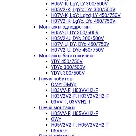
H05V-K; LgY; LY 300/500V
H05V2-K; LgYc; LYc 300/500V
H07V-K; LgY; LgYd; LY 450/750V
H07V2-K; LgYc; LYc 450/750V
Монтажні однодротяні
H05V-U; DY 300/500V
H05V2-U; DYc 300/500V
H07V-U; DY; DYd 450/750V
H07V2-U; DYc 450/750V
Монтажні багатожильні
YDY 450/750V
YDYp 300/500V
YDYt 300/500V
Гнучкі побутові
OMY; OMYp
H03VV-F; H03VVH2-F
H03V2V2-F; H03V2V2H2-F
03VV-F; 03VVH2-F
Гнучкі монтажні
H05VV-F; H05VVH2-F
OWY
H05V2V2-F; H05V2V2H2-F
05VV-F