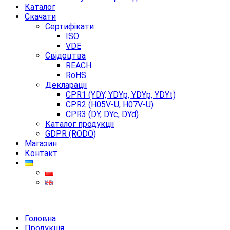
Каталог
Скачати
Сертифікати
ISO
VDE
Свідоцтва
REACH
RoHS
Декларації
CPR1 (YDY, YDYp, YDYp, YDYt)
CPR2 (H05V-U, H07V-U)
CPR3 (DY, DYc, DYd)
Каталог продукції
GDPR (RODO)
Магазин
Контакт
Головна
Продукція