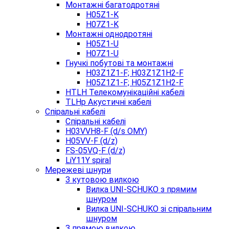
Монтажні багатодротяні
H05Z1-K
H07Z1-K
Монтажні однодротяні
H05Z1-U
H07Z1-U
Гнучкі побутові та монтажні
H03Z1Z1-F; H03Z1Z1H2-F
H05Z1Z1-F; H05Z1Z1H2-F
HTLH Телекомунікаційні кабелі
TLHp Акустичні кабелі
Спіральні кабелі
Спіральні кабелі
H03VVH8-F (d/s OMY)
H05VV-F (d/z)
FS-05VQ-F (d/z)
LiY11Y spiral
Мережеві шнури
З кутовою вилкою
Вилка UNI-SCHUKO з прямим
шнуром
Вилка UNI-SCHUKO зі спіральним
шнуром
З прямою вилкою