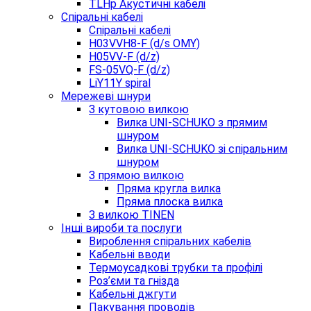
TLHp Акустичні кабелі
Спіральні кабелі
Спіральні кабелі
H03VVH8-F (d/s OMY)
H05VV-F (d/z)
FS-05VQ-F (d/z)
LiY11Y spiral
Мережеві шнури
З кутовою вилкою
Вилка UNI-SCHUKO з прямим
шнуром
Вилка UNI-SCHUKO зі спіральним
шнуром
З прямою вилкою
Пряма кругла вилка
Пряма плоска вилка
З вилкою TINEN
Інші вироби та послуги
Вироблення спіральних кабелів
Кабельні вводи
Термоусадкові трубки та профілі
Роз’єми та гнізда
Кабельні джгути
Пакування проводів