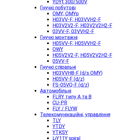
YDYt 300/500V
Гнучкі побутові
OMY; OMYp
H03VV-F; H03VVH2-F
H03V2V2-F; H03V2V2H2-F
03VV-F; 03VVH2-F
Гнучкі монтажні
H05VV-F; H05VVH2-F
OWY
H05V2V2-F; H05V2V2H2-F
05VV-F
Гнучкі спіральні
H03VVH8-F (d/s OMY)
H05VV-F (d/z)
FS-05VQ-F (d/z)
Автомобільні
FLRY типу A та B
CU-PR
FLY / FLYW
Телекомунікаційні, управління
TLY
YTDY
YTKSY
LiY11Y spiral