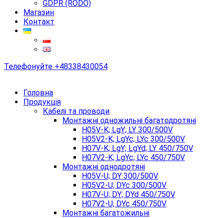
GDPR (RODO)
Магазин
Контакт
Телефонуйте
+48338430054
Головна
Продукція
Кабелі та проводи
Монтажні одножильні багатодротяні
H05V-K; LgY; LY 300/500V
H05V2-K; LgYc; LYc 300/500V
H07V-K; LgY; LgYd; LY 450/750V
H07V2-K; LgYc; LYc 450/750V
Монтажні однодротяні
H05V-U; DY 300/500V
H05V2-U; DYc 300/500V
H07V-U; DY; DYd 450/750V
H07V2-U; DYc 450/750V
Монтажні багатожильні