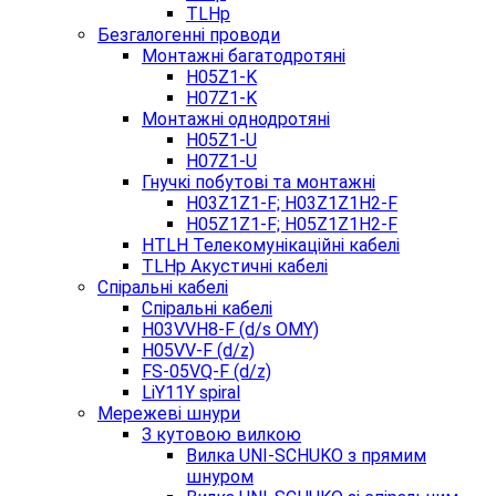
TLHp
Безгалогенні проводи
Монтажні багатодротяні
H05Z1-K
H07Z1-K
Монтажні однодротяні
H05Z1-U
H07Z1-U
Гнучкі побутові та монтажні
H03Z1Z1-F; H03Z1Z1H2-F
H05Z1Z1-F; H05Z1Z1H2-F
HTLH Телекомунікаційні кабелі
TLHp Акустичні кабелі
Спіральні кабелі
Спіральні кабелі
H03VVH8-F (d/s OMY)
H05VV-F (d/z)
FS-05VQ-F (d/z)
LiY11Y spiral
Мережеві шнури
З кутовою вилкою
Вилка UNI-SCHUKO з прямим
шнуром