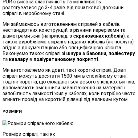
PUR є висока еластичність та можливість
розтягуватися до 3-4 разів від початкової довжини
спіралі в неробочому стані.
Ми займаємось виготовленням спіралей з кабелів
нестандартних конструкцій, з різними перерізами та
діаметрами жил (наприклад, з
екранованих кабелів
), а
також виробляємо спіралі з наданих кабелів (як послуга)
згідно з документацією або специфікацією клієнта.
Виконуємо також спіралі зі
шнура з бавовни
,
поліестеру
та
кевлару
в
поліуретановому покритті
.
Ми виготовляємо як довгі, так і короткі спіралі. Довгі
спіралі можуть досягати 1500 мм в спокійному стані,
тоді як короткі, що складаються всього з кількох витків,
допомагають зменшити навантаження на матеріал і
запобігають ламкості жил у кабелях, коли потрібно часто
згинати провід на короткій ділянці під великим кутом.
РОЗМІРИ
Розміри спіралі, такі як