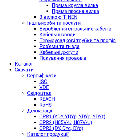
Пряма кругла вилка
Пряма плоска вилка
З вилкою TINEN
Інші вироби та послуги
Вироблення спіральних кабелів
Кабельні вводи
Термоусадкові трубки та профілі
Роз’єми та гнізда
Кабельні джгути
Пакування проводів
Каталог
Скачати
Сертифікати
ISO
VDE
Свідоцтва
REACH
RoHS
Декларації
CPR1 (YDY, YDYp, YDYp, YDYt)
CPR2 (H05V-U, H07V-U)
CPR3 (DY, DYc, DYd)
Каталог продукції