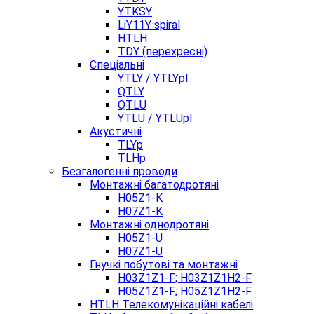
YTKSY
LiY11Y spiral
HTLH
TDY (перехресні)
Спеціальні
YTLY / YTLYpl
QTLY
QTLU
YTLU / YTLUpl
Акустичні
TLYp
TLHp
Безгалогенні проводи
Монтажні багатодротяні
H05Z1-K
H07Z1-K
Монтажні однодротяні
H05Z1-U
H07Z1-U
Гнучкі побутові та монтажні
H03Z1Z1-F; H03Z1Z1H2-F
H05Z1Z1-F; H05Z1Z1H2-F
HTLH Телекомунікаційні кабелі