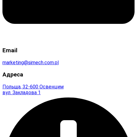
Email
marketing@simech.com.pl
Адреса
Польща, 32-600 Освенцим
вул. Закладова 1