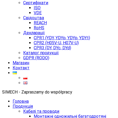
Сертифікати
ISO
VDE
Свідоцтва
REACH
RoHS
Декларації
CPR1 (YDY, YDYp, YDYp, YDYt)
CPR2 (H05V-U, H07V-U)
CPR3 (DY, DYc, DYd)
Каталог продукції
GDPR (RODO)
Магазин
Контакт
SIMECH - Zapraszamy do współpracy
Головна
Продукція
Кабелі та проводи
Монтажні одножильні багатодротяні