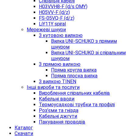
Спіральні кабелі
H03VVH8-F (d/s OMY)
H05VV-F (d/z)
FS-05VQ-F (d/z)
LiY11Y spiral
Мережеві шнури
З кутовою вилкою
Вилка UNI-SCHUKO з прямим
шнуром
Вилка UNI-SCHUKO зі спіральним
шнуром
З прямою вилкою
Пряма кругла вилка
Пряма плоска вилка
З вилкою TINEN
Інші вироби та послуги
Вироблення спіральних кабелів
Кабельні вводи
Термоусадкові трубки та профілі
Роз’єми та гнізда
Кабельні джгути
Пакування проводів
Каталог
Скачати