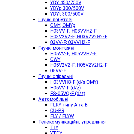
YDY 450/750V
YDYp 300/500V
YDYt 300/500V
Гнучкі побутові
OMY; OMYp
H03VV-F; H03VVH2-F
H03V2V2-F; H03V2V2H2-F
03VV-F; 03VVH2-F
Гнучкі монтажні
H05VV-F; H05VVH2-F
OWY
H05V2V2-F; H05V2V2H2-F
05VV-F
Гнучкі спіральні
H03VVH8-F (d/s OMY)
H05VV-F (d/z)
FS-05VQ-F (d/z)
Автомобільні
FLRY типу A та B
CU-PR
FLY / FLYW
Телекомунікаційні, управління
TLY
YTDY