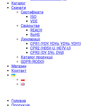
Каталог
Скачати
Сертифікати
ISO
VDE
Свідоцтва
REACH
RoHS
Декларації
CPR1 (YDY, YDYp, YDYp, YDYt)
CPR2 (H05V-U, H07V-U)
CPR3 (DY, DYc, DYd)
Каталог продукції
GDPR (RODO)
Магазин
Контакт
Головна
Продукція