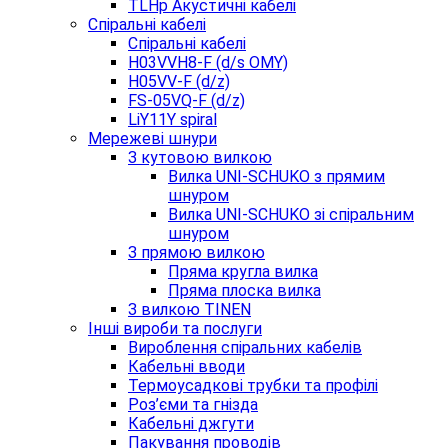
TLHp Акустичні кабелі
Спіральні кабелі
Спіральні кабелі
H03VVH8-F (d/s OMY)
H05VV-F (d/z)
FS-05VQ-F (d/z)
LiY11Y spiral
Мережеві шнури
З кутовою вилкою
Вилка UNI-SCHUKO з прямим
шнуром
Вилка UNI-SCHUKO зі спіральним
шнуром
З прямою вилкою
Пряма кругла вилка
Пряма плоска вилка
З вилкою TINEN
Інші вироби та послуги
Вироблення спіральних кабелів
Кабельні вводи
Термоусадкові трубки та профілі
Роз’єми та гнізда
Кабельні джгути
Пакування проводів