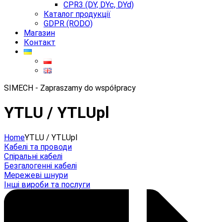
CPR3 (DY, DYc, DYd)
Каталог продукції
GDPR (RODO)
Магазин
Контакт
SIMECH - Zapraszamy do współpracy
YTLU / YTLUpl
Home
YTLU / YTLUpl
Кабелі та проводи
Спіральні кабелі
Безгалогенні кабелі
Мережеві шнури
Інші вироби та послуги