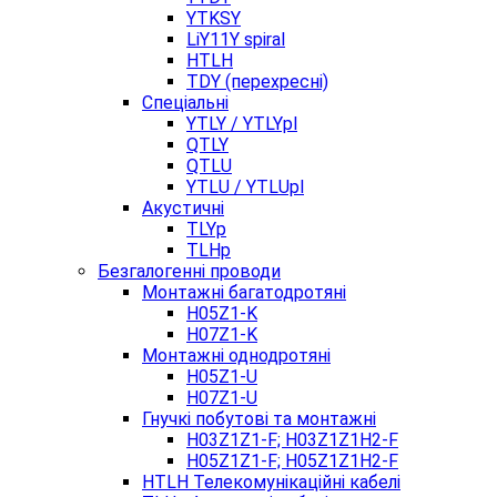
YTKSY
LiY11Y spiral
HTLH
TDY (перехресні)
Спеціальні
YTLY / YTLYpl
QTLY
QTLU
YTLU / YTLUpl
Акустичні
TLYp
TLHp
Безгалогенні проводи
Монтажні багатодротяні
H05Z1-K
H07Z1-K
Монтажні однодротяні
H05Z1-U
H07Z1-U
Гнучкі побутові та монтажні
H03Z1Z1-F; H03Z1Z1H2-F
H05Z1Z1-F; H05Z1Z1H2-F
HTLH Телекомунікаційні кабелі