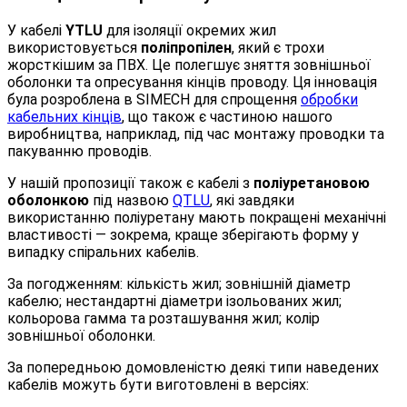
У кабелі
YTLU
для ізоляції окремих жил
використовується
поліпропілен
, який є трохи
жорсткішим за ПВХ. Це полегшує зняття зовнішньої
оболонки та опресування кінців проводу. Ця інновація
була розроблена в SIMECH для спрощення
обробки
кабельних кінців
, що також є частиною нашого
виробництва, наприклад, під час монтажу проводки та
пакуванню проводів.
У нашій пропозиції також є кабелі з
поліуретановою
оболонкою
під назвою
QTLU
, які завдяки
використанню поліуретану мають покращені механічні
властивості — зокрема, краще зберігають форму у
випадку спіральних кабелів.
За погодженням: кількість жил; зовнішній діаметр
кабелю; нестандартні діаметри ізольованих жил;
кольорова гамма та розташування жил; колір
зовнішньої оболонки.
За попередньою домовленістю деякі типи наведених
кабелів можуть бути виготовлені в версіях: