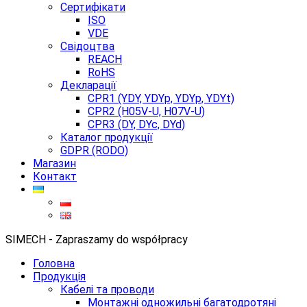
Сертифікати
ISO
VDE
Свідоцтва
REACH
RoHS
Декларації
CPR1 (YDY, YDYp, YDYp, YDYt)
CPR2 (H05V-U, H07V-U)
CPR3 (DY, DYc, DYd)
Каталог продукції
GDPR (RODO)
Магазин
Контакт
SIMECH - Zapraszamy do współpracy
Головна
Продукція
Кабелі та проводи
Монтажні одножильні багатодротяні