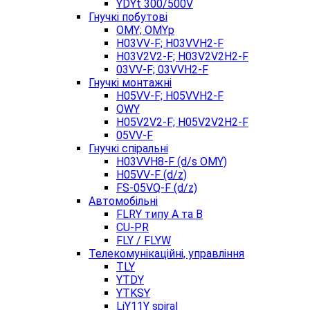
YDYt 300/500V
Гнучкі побутові
OMY; OMYp
H03VV-F; H03VVH2-F
H03V2V2-F; H03V2V2H2-F
03VV-F; 03VVH2-F
Гнучкі монтажні
H05VV-F; H05VVH2-F
OWY
H05V2V2-F; H05V2V2H2-F
05VV-F
Гнучкі спіральні
H03VVH8-F (d/s OMY)
H05VV-F (d/z)
FS-05VQ-F (d/z)
Автомобільні
FLRY типу A та B
CU-PR
FLY / FLYW
Телекомунікаційні, управління
TLY
YTDY
YTKSY
LiY11Y spiral