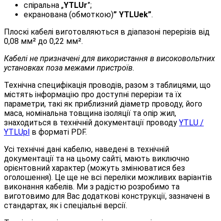
спіральна „
YTLUr
”;
екранована (обмоткою)
” YTLUek”
.
Плоскі кабелі виготовляються в діапазоні перерізів від
0,08 мм² до 0,22 мм².
Кабелі не призначені для використання в високовольтних
установках поза межами пристроїв.
Технічна специфікація проводів, разом з таблицями, що
містять інформацію про доступні перерізи та їх
параметри, такі як приблизний діаметр проводу, його
маса, номінальна товщина ізоляції та опір жил,
знаходиться в технічній документації проводу
YTLU /
YTLUpl
в форматі PDF.
Усі технічні дані кабелю, наведені в технічній
документації та на цьому сайті, мають виключно
орієнтовний характер (можуть змінюватися без
оголошення). Це ще не всі переліки можливих варіантів
виконання кабелів. Ми з радістю розробимо та
виготовимо для Вас додаткові конструкції, зазначені в
стандартах, як і спеціальні версії.