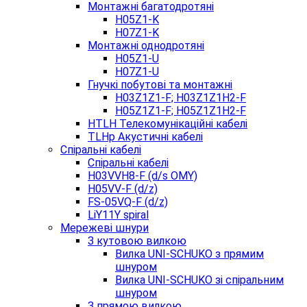
Монтажні багатодротяні
H05Z1-K
H07Z1-K
Монтажні однодротяні
H05Z1-U
H07Z1-U
Гнучкі побутові та монтажні
H03Z1Z1-F; H03Z1Z1H2-F
H05Z1Z1-F; H05Z1Z1H2-F
HTLH Телекомунікаційні кабелі
TLHp Акустичні кабелі
Спіральні кабелі
Спіральні кабелі
H03VVH8-F (d/s OMY)
H05VV-F (d/z)
FS-05VQ-F (d/z)
LiY11Y spiral
Мережеві шнури
З кутовою вилкою
Вилка UNI-SCHUKO з прямим
шнуром
Вилка UNI-SCHUKO зі спіральним
шнуром
З прямою вилкою