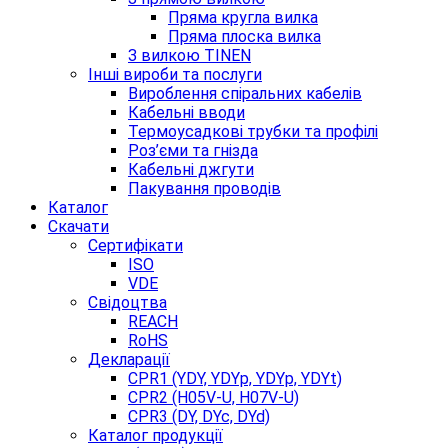
Пряма кругла вилка
Пряма плоска вилка
З вилкою TINEN
Інші вироби та послуги
Вироблення спіральних кабелів
Кабельні вводи
Термоусадкові трубки та профілі
Роз’єми та гнізда
Кабельні джгути
Пакування проводів
Каталог
Скачати
Сертифікати
ISO
VDE
Свідоцтва
REACH
RoHS
Декларації
CPR1 (YDY, YDYp, YDYp, YDYt)
CPR2 (H05V-U, H07V-U)
CPR3 (DY, DYc, DYd)
Каталог продукції