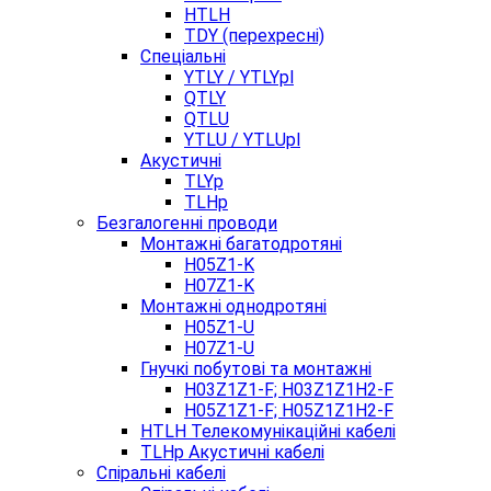
HTLH
TDY (перехресні)
Спеціальні
YTLY / YTLYpl
QTLY
QTLU
YTLU / YTLUpl
Акустичні
TLYp
TLHp
Безгалогенні проводи
Монтажні багатодротяні
H05Z1-K
H07Z1-K
Монтажні однодротяні
H05Z1-U
H07Z1-U
Гнучкі побутові та монтажні
H03Z1Z1-F; H03Z1Z1H2-F
H05Z1Z1-F; H05Z1Z1H2-F
HTLH Телекомунікаційні кабелі
TLHp Акустичні кабелі
Спіральні кабелі