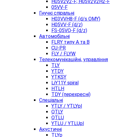
H05V2V2-F; H05V2V2H2-F
05VV-F
Гнучкі спіральні
H03VVH8-F (d/s OMY)
H05VV-F (d/z)
FS-05VQ-F (d/z)
Автомобільні
FLRY типу A та B
CU-PR
FLY / FLYW
Телекомунікаційні, управління
TLY
YTDY
YTKSY
LiY11Y spiral
HTLH
TDY (перехресні)
Спеціальні
YTLY / YTLYpl
QTLY
QTLU
YTLU / YTLUpl
Акустичні
TLYp