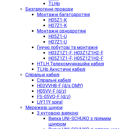
TLHp
Безгалогенні проводи
Монтажні багатодротяні
H05Z1-K
H07Z1-K
Монтажні однодротяні
H05Z1-U
H07Z1-U
Гнучкі побутові та монтажні
H03Z1Z1-F; H03Z1Z1H2-F
H05Z1Z1-F; H05Z1Z1H2-F
HTLH Телекомунікаційні кабелі
TLHp Акустичні кабелі
Спіральні кабелі
Спіральні кабелі
H03VVH8-F (d/s OMY)
H05VV-F (d/z)
FS-05VQ-F (d/z)
LiY11Y spiral
Мережеві шнури
З кутовою вилкою
Вилка UNI-SCHUKO з прямим
шнуром