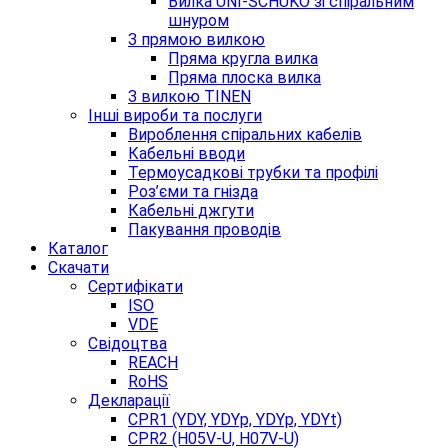
Вилка UNI-SCHUKO зі спіральним
шнуром
З прямою вилкою
Пряма кругла вилка
Пряма плоска вилка
З вилкою TINEN
Інші вироби та послуги
Вироблення спіральних кабелів
Кабельні вводи
Термоусадкові трубки та профілі
Роз’єми та гнізда
Кабельні джгути
Пакування проводів
Каталог
Скачати
Сертифікати
ISO
VDE
Свідоцтва
REACH
RoHS
Декларації
CPR1 (YDY, YDYp, YDYp, YDYt)
CPR2 (H05V-U, H07V-U)