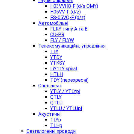
Гнучкі спіральні
H03VVH8-F (d/s OMY)
H05VV-F (d/z)
FS-05VQ-F (d/z)
Автомобільні
FLRY типу A та B
CU-PR
FLY / FLYW
Телекомунікаційні, управління
TLY
YTDY
YTKSY
LiY11Y spiral
HTLH
TDY (перехресні)
Спеціальні
YTLY / YTLYpl
QTLY
QTLU
YTLU / YTLUpl
Акустичні
TLYp
TLHp
Безгалогенні проводи