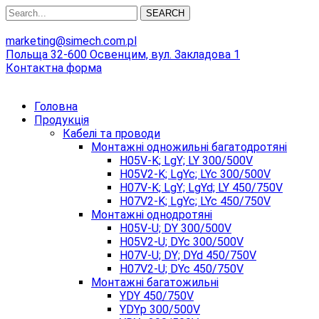
SEARCH
marketing@simech.com.pl
Польща 32-600 Освенцим, вул. Закладова 1
Контактна форма
Головна
Продукція
Кабелі та проводи
Монтажні одножильні багатодротяні
H05V-K; LgY; LY 300/500V
H05V2-K; LgYc; LYc 300/500V
H07V-K; LgY; LgYd; LY 450/750V
H07V2-K; LgYc; LYc 450/750V
Монтажні однодротяні
H05V-U; DY 300/500V
H05V2-U; DYc 300/500V
H07V-U; DY; DYd 450/750V
H07V2-U; DYc 450/750V
Монтажні багатожильні
YDY 450/750V
YDYp 300/500V