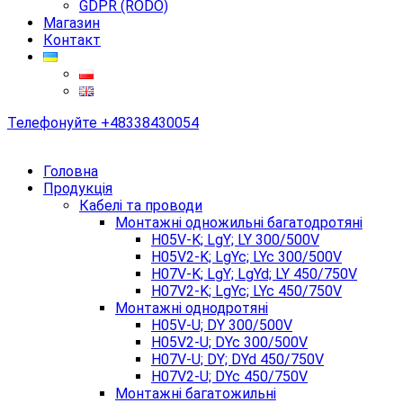
GDPR (RODO)
Магазин
Контакт
Телефонуйте
+48338430054
Головна
Продукція
Кабелі та проводи
Монтажні одножильні багатодротяні
H05V-K; LgY; LY 300/500V
H05V2-K; LgYc; LYc 300/500V
H07V-K; LgY; LgYd; LY 450/750V
H07V2-K; LgYc; LYc 450/750V
Монтажні однодротяні
H05V-U; DY 300/500V
H05V2-U; DYc 300/500V
H07V-U; DY; DYd 450/750V
H07V2-U; DYc 450/750V
Монтажні багатожильні