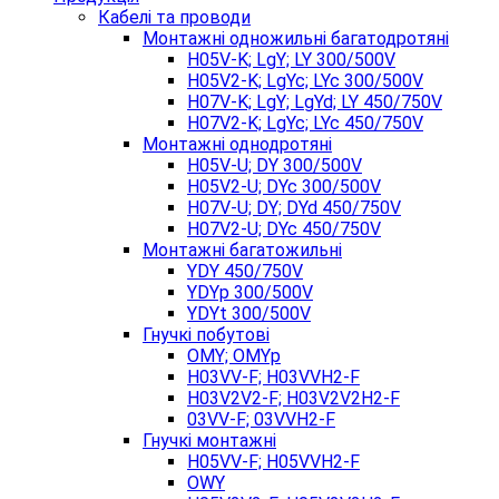
Кабелі та проводи
Монтажні одножильні багатодротяні
H05V-K; LgY; LY 300/500V
H05V2-K; LgYc; LYc 300/500V
H07V-K; LgY; LgYd; LY 450/750V
H07V2-K; LgYc; LYc 450/750V
Монтажні однодротяні
H05V-U; DY 300/500V
H05V2-U; DYc 300/500V
H07V-U; DY; DYd 450/750V
H07V2-U; DYc 450/750V
Монтажні багатожильні
YDY 450/750V
YDYp 300/500V
YDYt 300/500V
Гнучкі побутові
OMY; OMYp
H03VV-F; H03VVH2-F
H03V2V2-F; H03V2V2H2-F
03VV-F; 03VVH2-F
Гнучкі монтажні
H05VV-F; H05VVH2-F
OWY