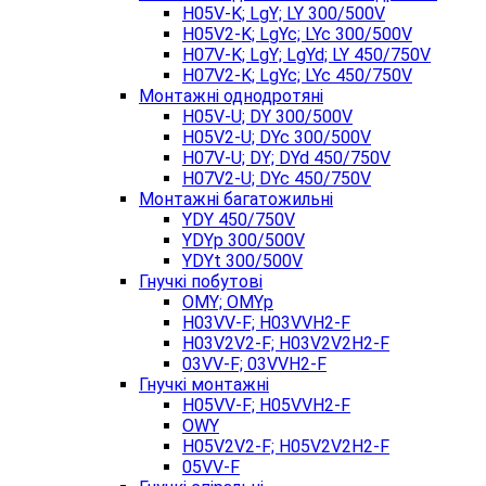
H05V-K; LgY; LY 300/500V
H05V2-K; LgYc; LYc 300/500V
H07V-K; LgY; LgYd; LY 450/750V
H07V2-K; LgYc; LYc 450/750V
Монтажні однодротяні
H05V-U; DY 300/500V
H05V2-U; DYc 300/500V
H07V-U; DY; DYd 450/750V
H07V2-U; DYc 450/750V
Монтажні багатожильні
YDY 450/750V
YDYp 300/500V
YDYt 300/500V
Гнучкі побутові
OMY; OMYp
H03VV-F; H03VVH2-F
H03V2V2-F; H03V2V2H2-F
03VV-F; 03VVH2-F
Гнучкі монтажні
H05VV-F; H05VVH2-F
OWY
H05V2V2-F; H05V2V2H2-F
05VV-F