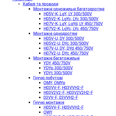
Кабелі та проводи
Монтажні одножильні багатодротяні
H05V-K; LgY; LY 300/500V
H05V2-K; LgYc; LYc 300/500V
H07V-K; LgY; LgYd; LY 450/750V
H07V2-K; LgYc; LYc 450/750V
Монтажні однодротяні
H05V-U; DY 300/500V
H05V2-U; DYc 300/500V
H07V-U; DY; DYd 450/750V
H07V2-U; DYc 450/750V
Монтажні багатожильні
YDY 450/750V
YDYp 300/500V
YDYt 300/500V
Гнучкі побутові
OMY; OMYp
H03VV-F; H03VVH2-F
H03V2V2-F; H03V2V2H2-F
03VV-F; 03VVH2-F
Гнучкі монтажні
H05VV-F; H05VVH2-F
OWY