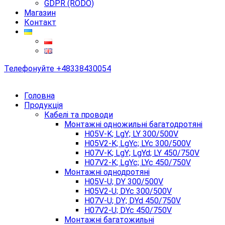
GDPR (RODO)
Магазин
Контакт
Телефонуйте
+48338430054
Головна
Продукція
Кабелі та проводи
Монтажні одножильні багатодротяні
H05V-K; LgY; LY 300/500V
H05V2-K; LgYc; LYc 300/500V
H07V-K; LgY; LgYd; LY 450/750V
H07V2-K; LgYc; LYc 450/750V
Монтажні однодротяні
H05V-U; DY 300/500V
H05V2-U; DYc 300/500V
H07V-U; DY; DYd 450/750V
H07V2-U; DYc 450/750V
Монтажні багатожильні