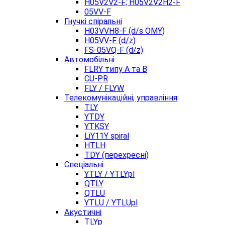
H05V2V2-F; H05V2V2H2-F
05VV-F
Гнучкі спіральні
H03VVH8-F (d/s OMY)
H05VV-F (d/z)
FS-05VQ-F (d/z)
Автомобільні
FLRY типу A та B
CU-PR
FLY / FLYW
Телекомунікаційні, управління
TLY
YTDY
YTKSY
LiY11Y spiral
HTLH
TDY (перехресні)
Спеціальні
YTLY / YTLYpl
QTLY
QTLU
YTLU / YTLUpl
Акустичні
TLYp