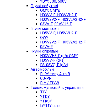
YDYt 300/500V
Гнучкі побутові
OMY; OMYp
H03VV-F; H03VVH2-F
H03V2V2-F; H03V2V2H2-F
03VV-F; 03VVH2-F
Гнучкі монтажні
H05VV-F; H05VVH2-F
OWY
H05V2V2-F; H05V2V2H2-F
05VV-F
Гнучкі спіральні
H03VVH8-F (d/s OMY)
H05VV-F (d/z)
FS-05VQ-F (d/z)
Автомобільні
FLRY типу A та B
CU-PR
FLY / FLYW
Телекомунікаційні, управління
TLY
YTDY
YTKSY
LiY11Y spiral