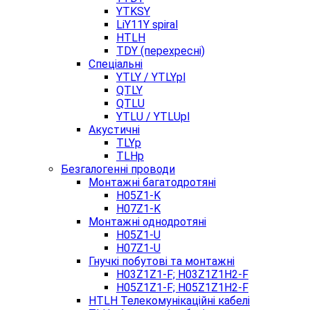
YTKSY
LiY11Y spiral
HTLH
TDY (перехресні)
Спеціальні
YTLY / YTLYpl
QTLY
QTLU
YTLU / YTLUpl
Акустичні
TLYp
TLHp
Безгалогенні проводи
Монтажні багатодротяні
H05Z1-K
H07Z1-K
Монтажні однодротяні
H05Z1-U
H07Z1-U
Гнучкі побутові та монтажні
H03Z1Z1-F; H03Z1Z1H2-F
H05Z1Z1-F; H05Z1Z1H2-F
HTLH Телекомунікаційні кабелі