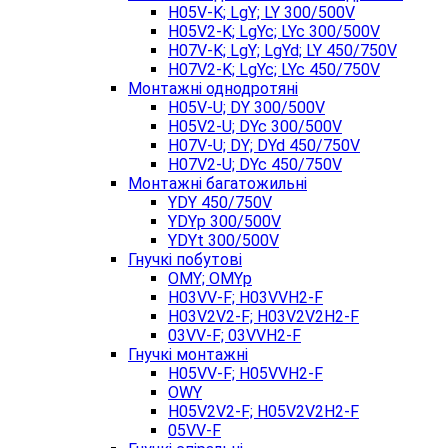
H05V-K; LgY; LY 300/500V
H05V2-K; LgYc; LYc 300/500V
H07V-K; LgY; LgYd; LY 450/750V
H07V2-K; LgYc; LYc 450/750V
Монтажні однодротяні
H05V-U; DY 300/500V
H05V2-U; DYc 300/500V
H07V-U; DY; DYd 450/750V
H07V2-U; DYc 450/750V
Монтажні багатожильні
YDY 450/750V
YDYp 300/500V
YDYt 300/500V
Гнучкі побутові
OMY; OMYp
H03VV-F; H03VVH2-F
H03V2V2-F; H03V2V2H2-F
03VV-F; 03VVH2-F
Гнучкі монтажні
H05VV-F; H05VVH2-F
OWY
H05V2V2-F; H05V2V2H2-F
05VV-F