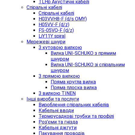
TLHp Акустичні кабелі
Спіральні кабелі
Спіральні кабелі
H03VVH8-F (d/s OMY)
H05VV-F (d/z)
FS-05VQ-F (d/z)
LiY11Y spiral
Мережеві шнури
З кутовою вилкою
Вилка UNI-SCHUKO з прямим
шнуром
Вилка UNI-SCHUKO зі спіральним
шнуром
З прямою вилкою
Пряма кругла вилка
Пряма плоска вилка
З вилкою TINEN
Інші вироби та послуги
Вироблення спіральних кабелів
Кабельні вводи
Термоусадкові трубки та профілі
Роз’єми та гнізда
Кабельні джгути
Пакування проводів