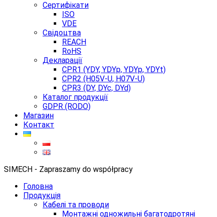
Сертифікати
ISO
VDE
Свідоцтва
REACH
RoHS
Декларації
CPR1 (YDY, YDYp, YDYp, YDYt)
CPR2 (H05V-U, H07V-U)
CPR3 (DY, DYc, DYd)
Каталог продукції
GDPR (RODO)
Магазин
Контакт
SIMECH - Zapraszamy do współpracy
Головна
Продукція
Кабелі та проводи
Монтажні одножильні багатодротяні