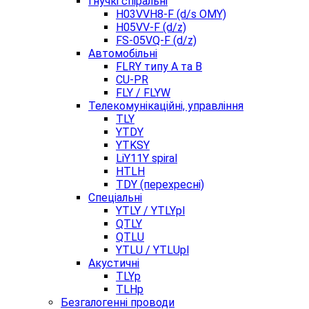
Гнучкі спіральні
H03VVH8-F (d/s OMY)
H05VV-F (d/z)
FS-05VQ-F (d/z)
Автомобільні
FLRY типу A та B
CU-PR
FLY / FLYW
Телекомунікаційні, управління
TLY
YTDY
YTKSY
LiY11Y spiral
HTLH
TDY (перехресні)
Спеціальні
YTLY / YTLYpl
QTLY
QTLU
YTLU / YTLUpl
Акустичні
TLYp
TLHp
Безгалогенні проводи