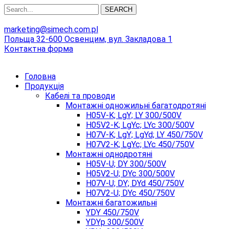
SEARCH
marketing@simech.com.pl
Польща 32-600 Освенцим, вул. Закладова 1
Контактна форма
Головна
Продукція
Кабелі та проводи
Монтажні одножильні багатодротяні
H05V-K; LgY; LY 300/500V
H05V2-K; LgYc; LYc 300/500V
H07V-K; LgY; LgYd; LY 450/750V
H07V2-K; LgYc; LYc 450/750V
Монтажні однодротяні
H05V-U; DY 300/500V
H05V2-U; DYc 300/500V
H07V-U; DY; DYd 450/750V
H07V2-U; DYc 450/750V
Монтажні багатожильні
YDY 450/750V
YDYp 300/500V