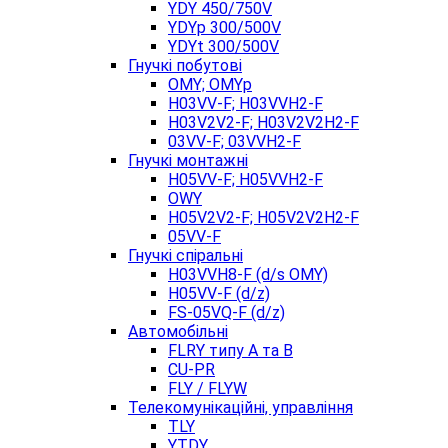
YDY 450/750V
YDYp 300/500V
YDYt 300/500V
Гнучкі побутові
OMY; OMYp
H03VV-F; H03VVH2-F
H03V2V2-F; H03V2V2H2-F
03VV-F; 03VVH2-F
Гнучкі монтажні
H05VV-F; H05VVH2-F
OWY
H05V2V2-F; H05V2V2H2-F
05VV-F
Гнучкі спіральні
H03VVH8-F (d/s OMY)
H05VV-F (d/z)
FS-05VQ-F (d/z)
Автомобільні
FLRY типу A та B
CU-PR
FLY / FLYW
Телекомунікаційні, управління
TLY
YTDY