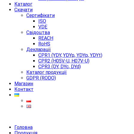
Каталог
Скачати
Сертифікати
ISO
VDE
Свідоцтва
REACH
RoHS
Декларації
CPR1 (YDY, YDYp, YDYp, YDYt)
CPR2 (H05V-U, H07V-U)
CPR3 (DY, DYc, DYd)
Каталог продукції
GDPR (RODO)
Магазин
Контакт
Головна
Продукція