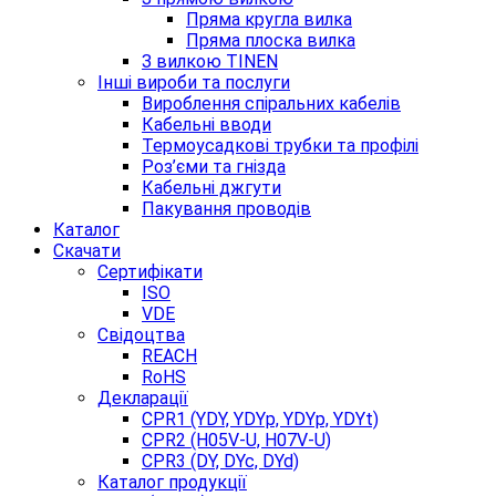
Пряма кругла вилка
Пряма плоска вилка
З вилкою TINEN
Інші вироби та послуги
Вироблення спіральних кабелів
Кабельні вводи
Термоусадкові трубки та профілі
Роз’єми та гнізда
Кабельні джгути
Пакування проводів
Каталог
Скачати
Сертифікати
ISO
VDE
Свідоцтва
REACH
RoHS
Декларації
CPR1 (YDY, YDYp, YDYp, YDYt)
CPR2 (H05V-U, H07V-U)
CPR3 (DY, DYc, DYd)
Каталог продукції