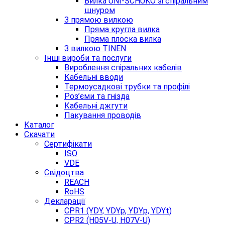
Вилка UNI-SCHUKO зі спіральним
шнуром
З прямою вилкою
Пряма кругла вилка
Пряма плоска вилка
З вилкою TINEN
Інші вироби та послуги
Вироблення спіральних кабелів
Кабельні вводи
Термоусадкові трубки та профілі
Роз’єми та гнізда
Кабельні джгути
Пакування проводів
Каталог
Скачати
Сертифікати
ISO
VDE
Свідоцтва
REACH
RoHS
Декларації
CPR1 (YDY, YDYp, YDYp, YDYt)
CPR2 (H05V-U, H07V-U)