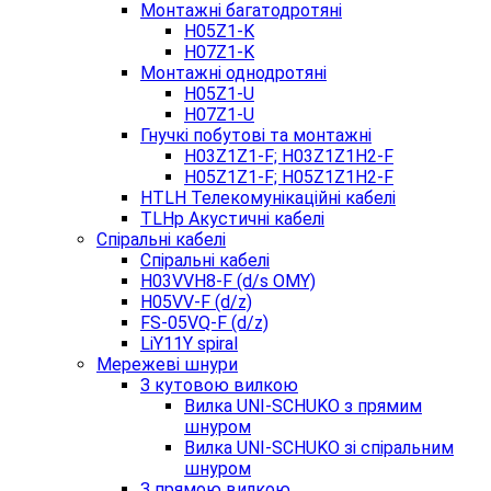
Монтажні багатодротяні
H05Z1-K
H07Z1-K
Монтажні однодротяні
H05Z1-U
H07Z1-U
Гнучкі побутові та монтажні
H03Z1Z1-F; H03Z1Z1H2-F
H05Z1Z1-F; H05Z1Z1H2-F
HTLH Телекомунікаційні кабелі
TLHp Акустичні кабелі
Спіральні кабелі
Спіральні кабелі
H03VVH8-F (d/s OMY)
H05VV-F (d/z)
FS-05VQ-F (d/z)
LiY11Y spiral
Мережеві шнури
З кутовою вилкою
Вилка UNI-SCHUKO з прямим
шнуром
Вилка UNI-SCHUKO зі спіральним
шнуром
З прямою вилкою