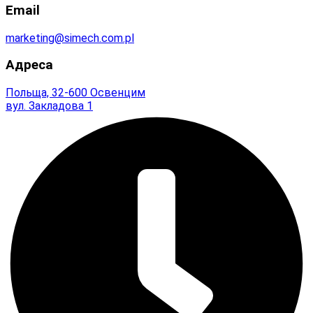
Email
marketing@simech.com.pl
Адреса
Польща, 32-600 Освенцим
вул. Закладова 1