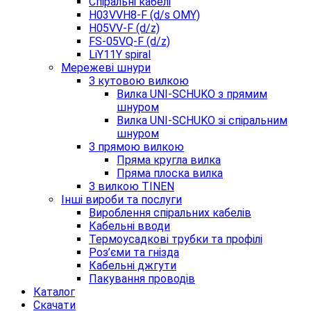
Спіральні кабелі
H03VVH8-F (d/s OMY)
H05VV-F (d/z)
FS-05VQ-F (d/z)
LiY11Y spiral
Мережеві шнури
З кутовою вилкою
Вилка UNI-SCHUKO з прямим
шнуром
Вилка UNI-SCHUKO зі спіральним
шнуром
З прямою вилкою
Пряма кругла вилка
Пряма плоска вилка
З вилкою TINEN
Інші вироби та послуги
Вироблення спіральних кабелів
Кабельні вводи
Термоусадкові трубки та профілі
Роз’єми та гнізда
Кабельні джгути
Пакування проводів
Каталог
Скачати