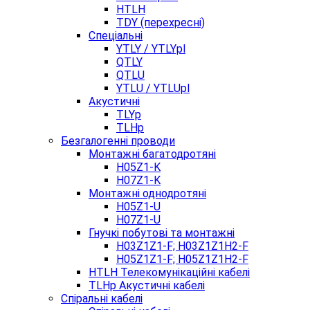
HTLH
TDY (перехресні)
Спеціальні
YTLY / YTLYpl
QTLY
QTLU
YTLU / YTLUpl
Акустичні
TLYp
TLHp
Безгалогенні проводи
Монтажні багатодротяні
H05Z1-K
H07Z1-K
Монтажні однодротяні
H05Z1-U
H07Z1-U
Гнучкі побутові та монтажні
H03Z1Z1-F; H03Z1Z1H2-F
H05Z1Z1-F; H05Z1Z1H2-F
HTLH Телекомунікаційні кабелі
TLHp Акустичні кабелі
Спіральні кабелі