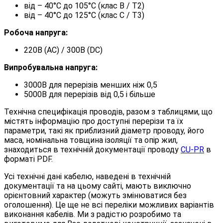
від – 40°C до 105°C (клас B / T2)
від – 40°C до 125°C (клас C / T3)
Робоча напруга:
220В (AC) / 300В (DC)
Випробувальна напруга:
3000В для перерізів менших ніж 0,5
5000В для перерізів від 0,5 і більше
Технічна специфікація проводів, разом з таблицями, що
містять інформацію про доступні перерізи та їх
параметри, такі як приблизний діаметр проводу, його
маса, номінальна товщина ізоляції та опір жил,
знаходиться в технічній документації проводу
CU-PR
в
форматі PDF.
Усі технічні дані кабелю, наведені в технічній
документації та на цьому сайті, мають виключно
орієнтовний характер (можуть змінюватися без
оголошення). Це ще не всі переліки можливих варіантів
виконання кабелів. Ми з радістю розробимо та