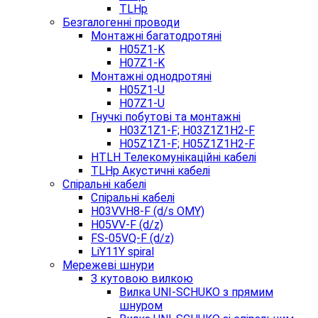
TLHp
Безгалогенні проводи
Монтажні багатодротяні
H05Z1-K
H07Z1-K
Монтажні однодротяні
H05Z1-U
H07Z1-U
Гнучкі побутові та монтажні
H03Z1Z1-F; H03Z1Z1H2-F
H05Z1Z1-F; H05Z1Z1H2-F
HTLH Телекомунікаційні кабелі
TLHp Акустичні кабелі
Спіральні кабелі
Спіральні кабелі
H03VVH8-F (d/s OMY)
H05VV-F (d/z)
FS-05VQ-F (d/z)
LiY11Y spiral
Мережеві шнури
З кутовою вилкою
Вилка UNI-SCHUKO з прямим
шнуром