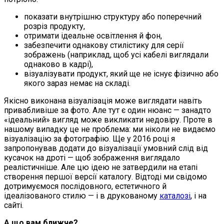
показати внутрішню структуру або поперечний
розріз продукту,
отримати ідеальне освітлення й фон,
забезпечити однакову стилістику для серії
зображень (наприклад, щоб усі кабелі виглядали
однаково в кадрі),
візуалізувати продукт, який ще не існує фізично або
якого зараз немає на складі.
Якісно виконана візуалізація може виглядати навіть
привабливіше за фото. Але тут є один нюанс — занадто
«ідеальний» вигляд може викликати недовіру. Проте в
нашому випадку це не проблема: ми ніколи не видаємо
візуалізацію за фотографію. Ще у 2016 році я
запропонував додати до візуалізації умовний слід від
кусачок на дроті — щоб зображення виглядало
реалістичніше. Але цю ідею не затвердили на етапі
створення першої версії каталогу. Відтоді ми свідомо
дотримуємося послідовного, естетичного й
ідеалізованого стилю — і в друкованому
каталозі
, і на
сайті.
А що вам ближче?