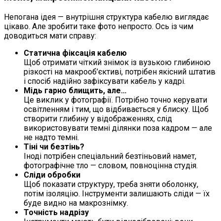
Непогана ідея — внутрішня структура кабелю виглядає
цікаво. Але зробити таке фото непросто. Ось із чим
доводиться мати справу:
Статична фіксація кабелю
Щоб отримати чіткий знімок із вузькою глибиною
різкості на макрооб’єктиві, потрібен якісний штатив
і спосіб надійно зафіксувати кабель у кадрі.
Мідь гарно блищить, але…
Це виклик у фотографії. Потрібно точно керувати
освітленням і тим, що відбивається у блиску. Щоб
створити глибину у відображеннях, слід
використовувати темні ділянки поза кадром — але
не надто темні.
Тіні чи безтінь?
Іноді потрібен спеціальний безтіньовий намет,
фотографічне тло — словом, повноцінна студія.
Сліди обробки
Щоб показати структуру, треба зняти оболонку,
потім ізоляцію. Інструменти залишають сліди — їх
буде видно на макрознімку.
Точність надрізу