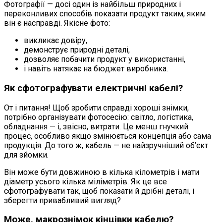
Фотографії — досі один із найбільш природних і
переконливих способів показати продукт таким, яким
він є насправді. Якісне фото:
викликає довіру,
демонструє природні деталі,
дозволяє побачити продукт у використанні,
і навіть натякає на бюджет виробника.
Як сфотографувати електричні кабелі?
От і питання! Щоб зробити справді хороші знімки,
потрібно організувати фотосесію: світло, логістика,
обладнання — і, звісно, витрати. Це менш гнучкий
процес, особливо якщо змінюється концепція або сама
продукція. До того ж, кабель — не найзручніший об’єкт
для зйомки.
Він може бути довжиною в кілька кілометрів і мати
діаметр усього кілька міліметрів. Як це все
сфотографувати так, щоб показати й дрібні деталі, і
зберегти привабливий вигляд?
Може, макрознімок кінцівки кабелю?