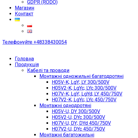
GDPR (RODO)
Магазин
Контакт
Телефонуйте
+48338430054
Головна
Продукція
Кабелі та проводи
Монтажні одножильні багатодротяні
H05V-K; LgY; LY 300/500V
H05V2-K; LgYc; LYc 300/500V
H07V-K; LgY; LgYd; LY 450/750V
H07V2-K; LgYc; LYc 450/750V
Монтажні однодротяні
H05V-U; DY 300/500V
H05V2-U; DYc 300/500V
H07V-U; DY; DYd 450/750V
H07V2-U; DYc 450/750V
Монтажні багатожильні