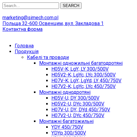
SEARCH
marketing@simech.com.pl
Польща 32-600 Освенцим, вул. Закладова 1
Контактна форма
Головна
Продукція
Кабелі та проводи
Монтажні одножильні багатодротяні
H05V-K; LgY; LY 300/500V
H05V2-K; LgYc; LYc 300/500V
H07V-K; LgY; LgYd; LY 450/750V
H07V2-K; LgYc; LYc 450/750V
Монтажні однодротяні
H05V-U; DY 300/500V
H05V2-U; DYc 300/500V
H07V-U; DY; DYd 450/750V
H07V2-U; DYc 450/750V
Монтажні багатожильні
YDY 450/750V
YDYp 300/500V