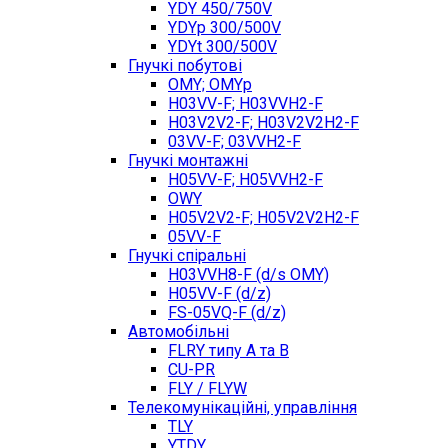
YDY 450/750V
YDYp 300/500V
YDYt 300/500V
Гнучкі побутові
OMY; OMYp
H03VV-F; H03VVH2-F
H03V2V2-F; H03V2V2H2-F
03VV-F; 03VVH2-F
Гнучкі монтажні
H05VV-F; H05VVH2-F
OWY
H05V2V2-F; H05V2V2H2-F
05VV-F
Гнучкі спіральні
H03VVH8-F (d/s OMY)
H05VV-F (d/z)
FS-05VQ-F (d/z)
Автомобільні
FLRY типу A та B
CU-PR
FLY / FLYW
Телекомунікаційні, управління
TLY
YTDY