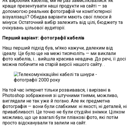
Як виробник кабелів, ми не раз замислювалися: як
краще презентувати наші продукти на сайті — за
допомогою реальних фотографій чи комп’ютерної
візуалізації? Обидва варіанти мають свої плюси й
мінуси. Остаточний вибір залежить від цілі, бюджету та
очікувань цільової аудиторії.
Перший варіант: фотографії кабелів
Наш перший підхід був, м’яко кажучи, далеким від
ідеалу. Це було ще на межі тисячоліть — ми виклали
фото кабелів, і… вийшла красива невдача. До речі, її досі
можна побачити на старій версії нашого сайту. .
На той час інтернет тільки розвивався, і вирізані в
Photoshop зображення зі штучними тінями, можливо,
виглядали не так уже й погано. Але як предметна
фотографія — вони були слабкими: ні якості, ні деталей, ні
привабливості. Це точно не були студійні знімки. Цілком
можливо, що це взагалі були плівкові фото, які потім
просто відсканували та залили на сайт.