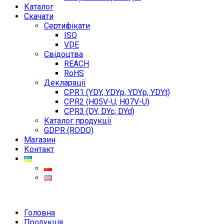
Каталог
Скачати
Сертифікати
ISO
VDE
Свідоцтва
REACH
RoHS
Декларації
CPR1 (YDY, YDYp, YDYp, YDYt)
CPR2 (H05V-U, H07V-U)
CPR3 (DY, DYc, DYd)
Каталог продукції
GDPR (RODO)
Магазин
Контакт
Головна
Продукція