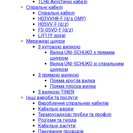
TLHp Акустичні кабелі
Спіральні кабелі
Спіральні кабелі
H03VVH8-F (d/s OMY)
H05VV-F (d/z)
FS-05VQ-F (d/z)
LiY11Y spiral
Мережеві шнури
З кутовою вилкою
Вилка UNI-SCHUKO з прямим
шнуром
Вилка UNI-SCHUKO зі спіральним
шнуром
З прямою вилкою
Пряма кругла вилка
Пряма плоска вилка
З вилкою TINEN
Інші вироби та послуги
Вироблення спіральних кабелів
Кабельні вводи
Термоусадкові трубки та профілі
Роз’єми та гнізда
Кабельні джгути
Пакування проводів