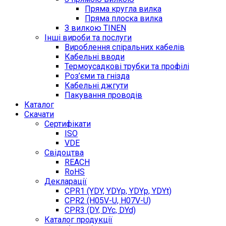
Пряма кругла вилка
Пряма плоска вилка
З вилкою TINEN
Інші вироби та послуги
Вироблення спіральних кабелів
Кабельні вводи
Термоусадкові трубки та профілі
Роз’єми та гнізда
Кабельні джгути
Пакування проводів
Каталог
Скачати
Сертифікати
ISO
VDE
Свідоцтва
REACH
RoHS
Декларації
CPR1 (YDY, YDYp, YDYp, YDYt)
CPR2 (H05V-U, H07V-U)
CPR3 (DY, DYc, DYd)
Каталог продукції