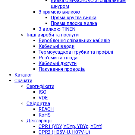
Вилка UNI-SCHUKO зі спіральним
шнуром
З прямою вилкою
Пряма кругла вилка
Пряма плоска вилка
З вилкою TINEN
Інші вироби та послуги
Вироблення спіральних кабелів
Кабельні вводи
Термоусадкові трубки та профілі
Роз’єми та гнізда
Кабельні джгути
Пакування проводів
Каталог
Скачати
Сертифікати
ISO
VDE
Свідоцтва
REACH
RoHS
Декларації
CPR1 (YDY, YDYp, YDYp, YDYt)
CPR2 (H05V-U, H07V-U)