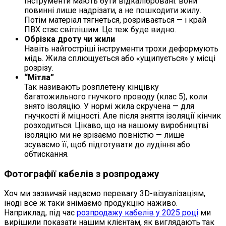
Інструменти мають бути відкалібровані: вони
повинні лише надрізати, а не пошкодити жилу.
Потім матеріал тягнеться, розривається — і край
ПВХ стає світлішим. Це теж буде видно.
Обрізка дроту чи жили
Навіть найгостріші інструменти трохи деформують
мідь. Жила сплющується або «ущипується» у місці
розрізу.
“Мітла”
Так називають розплетену кінцівку
багатожильного гнучкого проводу (клас 5), коли
знято ізоляцію. У нормі жила скручена — для
гнучкості й міцності. Але після зняття ізоляції кінчик
розходиться. Цікаво, що на нашому виробництві
ізоляцію ми не зрізаємо повністю — лише
зсуваємо її, щоб підготувати до лудіння або
обтискання.
Фотографії кабелів з розпродажу
Хоч ми зазвичай надаємо перевагу 3D-візуалізаціям,
іноді все ж таки знімаємо продукцію наживо.
Наприклад, під час
розпродажу кабелів у 2025 році
ми
вирішили показати нашим клієнтам, як виглядають так