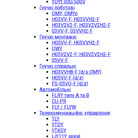
YDYt 300/500V
Гнучкі побутові
OMY; OMYp
H03VV-F; H03VVH2-F
H03V2V2-F; H03V2V2H2-F
03VV-F; 03VVH2-F
Гнучкі монтажні
H05VV-F; H05VVH2-F
OWY
H05V2V2-F; H05V2V2H2-F
05VV-F
Гнучкі спіральні
H03VVH8-F (d/s OMY)
H05VV-F (d/z)
FS-05VQ-F (d/z)
Автомобільні
FLRY типу A та B
CU-PR
FLY / FLYW
Телекомунікаційні, управління
TLY
YTDY
YTKSY
LiY11Y spiral