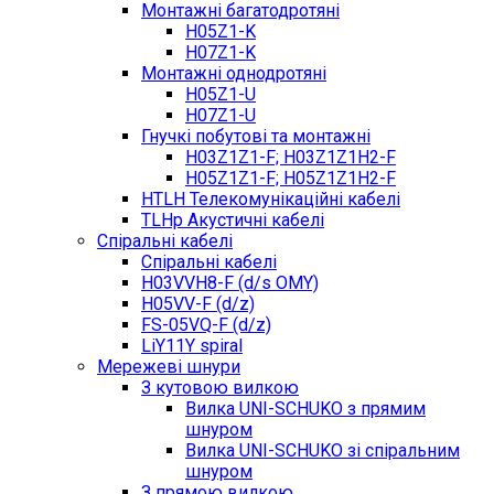
Монтажні багатодротяні
H05Z1-K
H07Z1-K
Монтажні однодротяні
H05Z1-U
H07Z1-U
Гнучкі побутові та монтажні
H03Z1Z1-F; H03Z1Z1H2-F
H05Z1Z1-F; H05Z1Z1H2-F
HTLH Телекомунікаційні кабелі
TLHp Акустичні кабелі
Спіральні кабелі
Спіральні кабелі
H03VVH8-F (d/s OMY)
H05VV-F (d/z)
FS-05VQ-F (d/z)
LiY11Y spiral
Мережеві шнури
З кутовою вилкою
Вилка UNI-SCHUKO з прямим
шнуром
Вилка UNI-SCHUKO зі спіральним
шнуром
З прямою вилкою