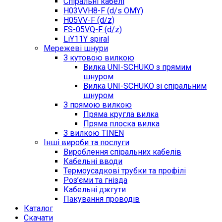
Спіральні кабелі
H03VVH8-F (d/s OMY)
H05VV-F (d/z)
FS-05VQ-F (d/z)
LiY11Y spiral
Мережеві шнури
З кутовою вилкою
Вилка UNI-SCHUKO з прямим
шнуром
Вилка UNI-SCHUKO зі спіральним
шнуром
З прямою вилкою
Пряма кругла вилка
Пряма плоска вилка
З вилкою TINEN
Інші вироби та послуги
Вироблення спіральних кабелів
Кабельні вводи
Термоусадкові трубки та профілі
Роз’єми та гнізда
Кабельні джгути
Пакування проводів
Каталог
Скачати