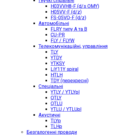
Гнучкі спіральні
H03VVH8-F (d/s OMY)
H05VV-F (d/z)
FS-05VQ-F (d/z)
Автомобільні
FLRY типу A та B
CU-PR
FLY / FLYW
Телекомунікаційні, управління
TLY
YTDY
YTKSY
LiY11Y spiral
HTLH
TDY (перехресні)
Спеціальні
YTLY / YTLYpl
QTLY
QTLU
YTLU / YTLUpl
Акустичні
TLYp
TLHp
Безгалогенні проводи