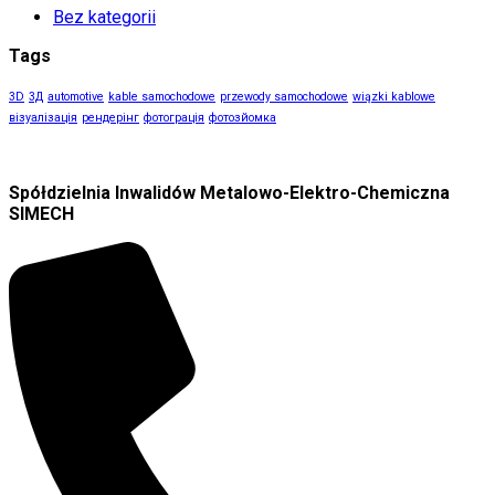
Bez kategorii
Tags
3D
3Д
automotive
kable samochodowe
przewody samochodowe
wiązki kablowe
візуалізація
рендерінг
фотограція
фотозйомка
Spółdzielnia Inwalidów Metalowo-Elektro-Chemiczna
SIMECH