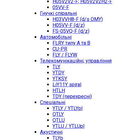
H05V2V2-F; H05V2V2H2-F
05VV-F
Гнучкі спіральні
H03VVH8-F (d/s OMY)
H05VV-F (d/z)
FS-05VQ-F (d/z)
Автомобільні
FLRY типу A та B
CU-PR
FLY / FLYW
Телекомунікаційні, управління
TLY
YTDY
YTKSY
LiY11Y spiral
HTLH
TDY (перехресні)
Спеціальні
YTLY / YTLYpl
QTLY
QTLU
YTLU / YTLUpl
Акустичні
TLYp