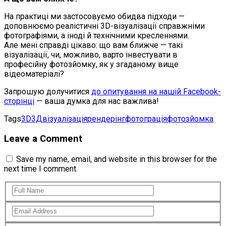
На практиці ми застосовуємо обидва підходи —
доповнюємо реалістичні 3D-візуалізації справжніми
фотографіями, а іноді й технічними кресленнями.
Але мені справді цікаво: що вам ближче — такі
візуалізації, чи, можливо, варто інвестувати в
професійну фотозйомку, як у згаданому вище
відеоматеріалі?
Запрошую долучитися
до опитування на нашій Facebook-
сторінці
— ваша думка для нас важлива!
Tags
3D
3Д
візуалізація
рендерінг
фотограція
фотозйомка
Leave a Comment
Save my name, email, and website in this browser for the
next time I comment.