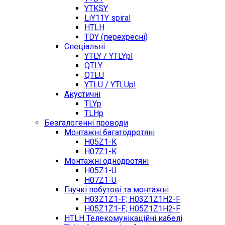
YTKSY
LiY11Y spiral
HTLH
TDY (перехресні)
Спеціальні
YTLY / YTLYpl
QTLY
QTLU
YTLU / YTLUpl
Акустичні
TLYp
TLHp
Безгалогенні проводи
Монтажні багатодротяні
H05Z1-K
H07Z1-K
Монтажні однодротяні
H05Z1-U
H07Z1-U
Гнучкі побутові та монтажні
H03Z1Z1-F; H03Z1Z1H2-F
H05Z1Z1-F; H05Z1Z1H2-F
HTLH Телекомунікаційні кабелі