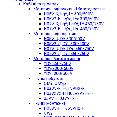
Кабелі та проводи
Монтажні одножильні багатодротяні
H05V-K; LgY; LY 300/500V
H05V2-K; LgYc; LYc 300/500V
H07V-K; LgY; LgYd; LY 450/750V
H07V2-K; LgYc; LYc 450/750V
Монтажні однодротяні
H05V-U; DY 300/500V
H05V2-U; DYc 300/500V
H07V-U; DY; DYd 450/750V
H07V2-U; DYc 450/750V
Монтажні багатожильні
YDY 450/750V
YDYp 300/500V
YDYt 300/500V
Гнучкі побутові
OMY; OMYp
H03VV-F; H03VVH2-F
H03V2V2-F; H03V2V2H2-F
03VV-F; 03VVH2-F
Гнучкі монтажні
H05VV-F; H05VVH2-F
OWY