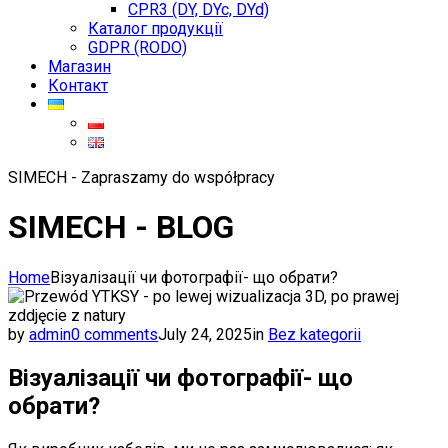
CPR3 (DY, DYc, DYd)
Каталог продукції
GDPR (RODO)
Магазин
Контакт
SIMECH - Zapraszamy do współpracy
SIMECH - BLOG
Home
Візуалізації чи фотографії- що обрати?
by
admin
0 comments
July 24, 2025
in
Bez kategorii
Візуалізації чи фотографії- що
обрати?