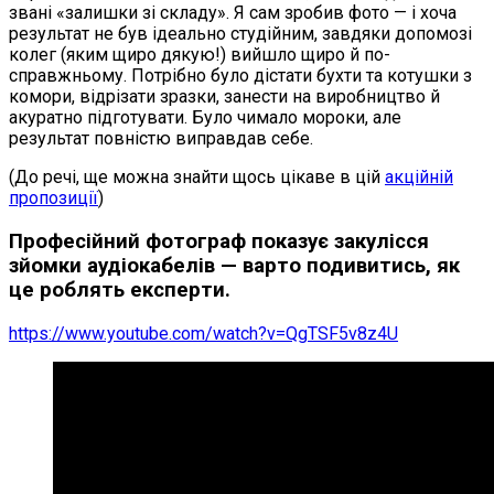
звані «залишки зі складу». Я сам зробив фото — і хоча
результат не був ідеально студійним, завдяки допомозі
колег (яким щиро дякую!) вийшло щиро й по-
справжньому. Потрібно було дістати бухти та котушки з
комори, відрізати зразки, занести на виробництво й
акуратно підготувати. Було чимало мороки, але
результат повністю виправдав себе.
(До речі, ще можна знайти щось цікаве в цій
акційній
пропозиції
)
Професійний фотограф показує закулісся
зйомки аудіокабелів — варто подивитись, як
це роблять експерти.
https://www.youtube.com/watch?v=QgTSF5v8z4U