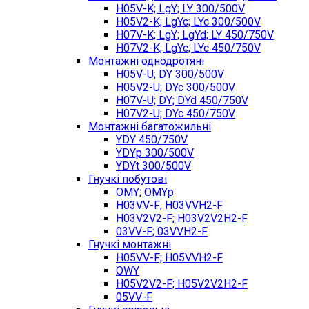
H05V-K; LgY; LY 300/500V
H05V2-K; LgYc; LYc 300/500V
H07V-K; LgY; LgYd; LY 450/750V
H07V2-K; LgYc; LYc 450/750V
Монтажні однодротяні
H05V-U; DY 300/500V
H05V2-U; DYc 300/500V
H07V-U; DY; DYd 450/750V
H07V2-U; DYc 450/750V
Монтажні багатожильні
YDY 450/750V
YDYp 300/500V
YDYt 300/500V
Гнучкі побутові
OMY; OMYp
H03VV-F; H03VVH2-F
H03V2V2-F; H03V2V2H2-F
03VV-F; 03VVH2-F
Гнучкі монтажні
H05VV-F; H05VVH2-F
OWY
H05V2V2-F; H05V2V2H2-F
05VV-F