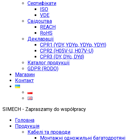
Сертифікати
ISO
VDE
Свідоцтва
REACH
RoHS
Декларації
CPR1 (YDY, YDYp, YDYp, YDYt)
CPR2 (H05V-U, H07V-U)
CPR3 (DY, DYc, DYd)
Каталог продукції
GDPR (RODO)
Магазин
Контакт
SIMECH - Zapraszamy do współpracy
Головна
Продукція
Кабелі та проводи
Монтажні одножильні багатодротяні