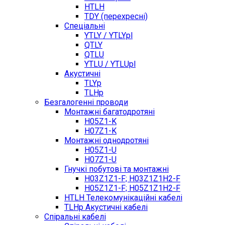
HTLH
TDY (перехресні)
Спеціальні
YTLY / YTLYpl
QTLY
QTLU
YTLU / YTLUpl
Акустичні
TLYp
TLHp
Безгалогенні проводи
Монтажні багатодротяні
H05Z1-K
H07Z1-K
Монтажні однодротяні
H05Z1-U
H07Z1-U
Гнучкі побутові та монтажні
H03Z1Z1-F; H03Z1Z1H2-F
H05Z1Z1-F; H05Z1Z1H2-F
HTLH Телекомунікаційні кабелі
TLHp Акустичні кабелі
Спіральні кабелі