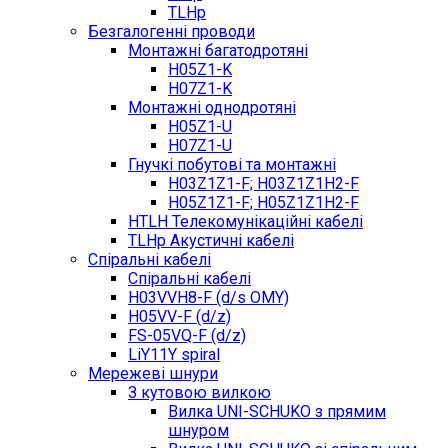
TLHp
Безгалогенні проводи
Монтажні багатодротяні
H05Z1-K
H07Z1-K
Монтажні однодротяні
H05Z1-U
H07Z1-U
Гнучкі побутові та монтажні
H03Z1Z1-F; H03Z1Z1H2-F
H05Z1Z1-F; H05Z1Z1H2-F
HTLH Телекомунікаційні кабелі
TLHp Акустичні кабелі
Спіральні кабелі
Спіральні кабелі
H03VVH8-F (d/s OMY)
H05VV-F (d/z)
FS-05VQ-F (d/z)
LiY11Y spiral
Мережеві шнури
З кутовою вилкою
Вилка UNI-SCHUKO з прямим
шнуром