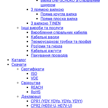
Вилка UNI-SCHUKO зі спіральним
шнуром
З прямою вилкою
Пряма кругла вилка
Пряма плоска вилка
З вилкою TINEN
Інші вироби та послуги
Вироблення спіральних кабелів
Кабельні вводи
Термоусадкові трубки та профілі
Роз’єми та гнізда
Кабельні джгути
Пакування проводів
Каталог
Скачати
Сертифікати
ISO
VDE
Свідоцтва
REACH
RoHS
Декларації
CPR1 (YDY, YDYp, YDYp, YDYt)
CPR2 (H05V-U, H07V-U)