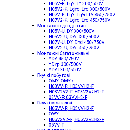
H05V-K; LgY; LY 300/500V
H05V2-K; LgYc; LYc 300/500V
H07V-K; LgY; LgYd; LY 450/750V
H07V2-K; LgYc; LYc 450/750V
Монтажні однодротяні
H05V-U; DY 300/500V
H05V2-U; DYc 300/500V
H07V-U; DY; DYd 450/750V
H07V2-U; DYc 450/750V
Монтажні багатожильні
YDY 450/750V
YDYp 300/500V
YDYt 300/500V
Гнучкі побутові
OMY; OMYp
H03VV-F; H03VVH2-F
H03V2V2-F; H03V2V2H2-F
03VV-F; 03VVH2-F
Гнучкі монтажні
H05VV-F; H05VVH2-F
OWY
H05V2V2-F; H05V2V2H2-F
05VV-F