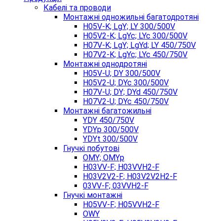
Кабелі та проводи
Монтажні одножильні багатодротяні
H05V-K; LgY; LY 300/500V
H05V2-K; LgYc; LYc 300/500V
H07V-K; LgY; LgYd; LY 450/750V
H07V2-K; LgYc; LYc 450/750V
Монтажні однодротяні
H05V-U; DY 300/500V
H05V2-U; DYc 300/500V
H07V-U; DY; DYd 450/750V
H07V2-U; DYc 450/750V
Монтажні багатожильні
YDY 450/750V
YDYp 300/500V
YDYt 300/500V
Гнучкі побутові
OMY; OMYp
H03VV-F; H03VVH2-F
H03V2V2-F; H03V2V2H2-F
03VV-F; 03VVH2-F
Гнучкі монтажні
H05VV-F; H05VVH2-F
OWY