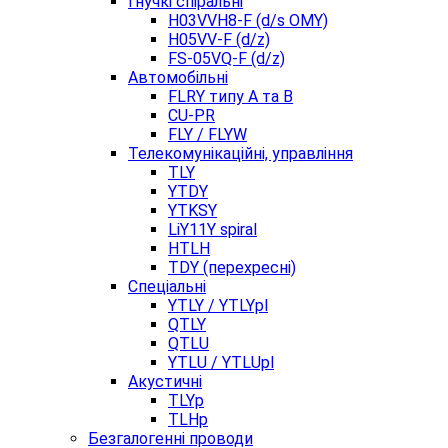
Гнучкі спіральні
H03VVH8-F (d/s OMY)
H05VV-F (d/z)
FS-05VQ-F (d/z)
Автомобільні
FLRY типу A та B
CU-PR
FLY / FLYW
Телекомунікаційні, управління
TLY
YTDY
YTKSY
LiY11Y spiral
HTLH
TDY (перехресні)
Спеціальні
YTLY / YTLYpl
QTLY
QTLU
YTLU / YTLUpl
Акустичні
TLYp
TLHp
Безгалогенні проводи