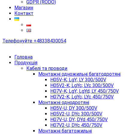
GDPR (RODO)
Магазин
Контакт
Телефонуйте
+48338430054
Головна
Продукція
Кабелі та проводи
Монтажні одножильні багатодротяні
H05V-K; LgY; LY 300/500V
H05V2-K; LgYc; LYc 300/500V
H07V-K; LgY; LgYd; LY 450/750V
H07V2-K; LgYc; LYc 450/750V
Монтажні однодротяні
H05V-U; DY 300/500V
H05V2-U; DYc 300/500V
H07V-U; DY; DYd 450/750V
H07V2-U; DYc 450/750V
Монтажні багатожильні