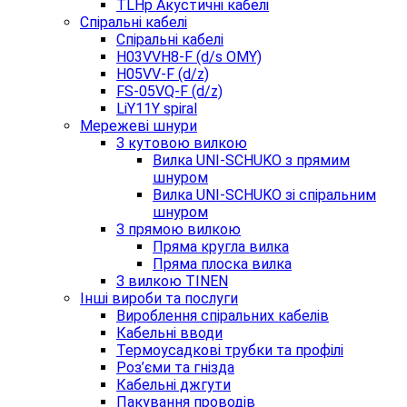
TLHp Акустичні кабелі
Спіральні кабелі
Спіральні кабелі
H03VVH8-F (d/s OMY)
H05VV-F (d/z)
FS-05VQ-F (d/z)
LiY11Y spiral
Мережеві шнури
З кутовою вилкою
Вилка UNI-SCHUKO з прямим
шнуром
Вилка UNI-SCHUKO зі спіральним
шнуром
З прямою вилкою
Пряма кругла вилка
Пряма плоска вилка
З вилкою TINEN
Інші вироби та послуги
Вироблення спіральних кабелів
Кабельні вводи
Термоусадкові трубки та профілі
Роз’єми та гнізда
Кабельні джгути
Пакування проводів