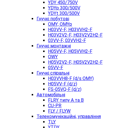
YDY 450/750V
YDYp 300/500V
YDYt 300/500V
Гнучкі побутові
OMY; OMYp
H03VV-F; H03VVH2-F
H03V2V2-F; H03V2V2H2-F
03VV-F; 03VVH2-F
Гнучкі монтажні
H05VV-F; H05VVH2-F
OWY
H05V2V2-F; H05V2V2H2-F
05VV-F
Гнучкі спіральні
H03VVH8-F (d/s OMY)
H05VV-F (d/z)
FS-05VQ-F (d/z)
Автомобільні
FLRY типу A та B
CU-PR
FLY / FLYW
Телекомунікаційні, управління
TLY
YTDY