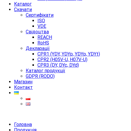
Каталог
Скачати
Сертифікати
ISO
VDE
Свідоцтва
REACH
RoHS
Декларації
CPR1 (YDY, YDYp, YDYp, YDYt)
CPR2 (H05V-U, H07V-U)
CPR3 (DY, DYc, DYd)
Каталог продукції
GDPR (RODO)
Магазин
Контакт
Головна
Продукція