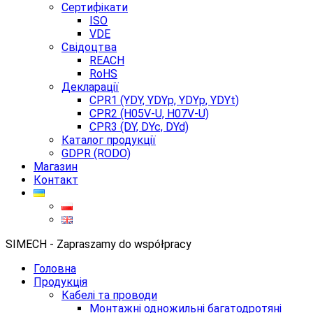
Сертифікати
ISO
VDE
Свідоцтва
REACH
RoHS
Декларації
CPR1 (YDY, YDYp, YDYp, YDYt)
CPR2 (H05V-U, H07V-U)
CPR3 (DY, DYc, DYd)
Каталог продукції
GDPR (RODO)
Магазин
Контакт
SIMECH - Zapraszamy do współpracy
Головна
Продукція
Кабелі та проводи
Монтажні одножильні багатодротяні