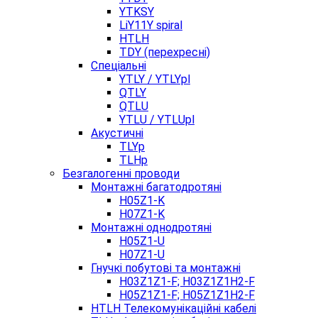
YTKSY
LiY11Y spiral
HTLH
TDY (перехресні)
Спеціальні
YTLY / YTLYpl
QTLY
QTLU
YTLU / YTLUpl
Акустичні
TLYp
TLHp
Безгалогенні проводи
Монтажні багатодротяні
H05Z1-K
H07Z1-K
Монтажні однодротяні
H05Z1-U
H07Z1-U
Гнучкі побутові та монтажні
H03Z1Z1-F; H03Z1Z1H2-F
H05Z1Z1-F; H05Z1Z1H2-F
HTLH Телекомунікаційні кабелі