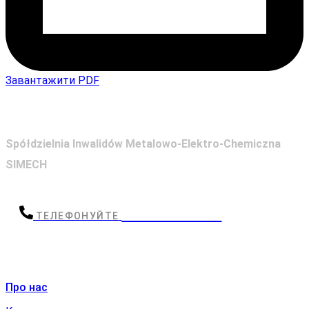
Завантажити PDF
Spółdzielnia Inwalidów Metalowo-Elektro-Chemiczna
SIMECH
+48338430054
ТЕЛЕФОНУЙТЕ
Швидке меню
Про нас