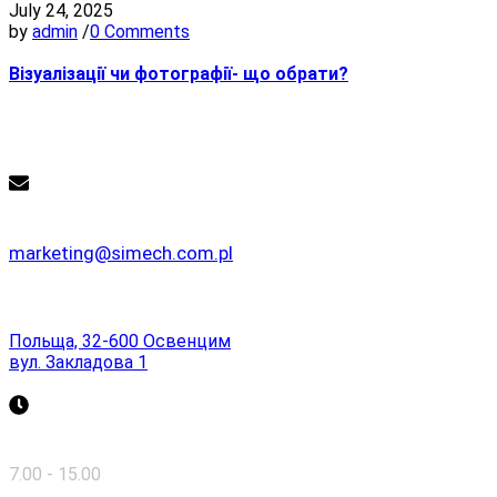
July 24, 2025
by
admin
/
0 Comments
Візуалізації чи фотографії- що обрати?
Контакт
Email
marketing@simech.com.pl
Адреса
Польща, 32-600 Освенцим
вул. Закладова 1
Пн - Пт
7.00 - 15.00