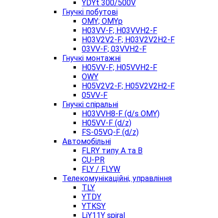
YDYt 300/500V
Гнучкі побутові
OMY; OMYp
H03VV-F; H03VVH2-F
H03V2V2-F; H03V2V2H2-F
03VV-F; 03VVH2-F
Гнучкі монтажні
H05VV-F; H05VVH2-F
OWY
H05V2V2-F; H05V2V2H2-F
05VV-F
Гнучкі спіральні
H03VVH8-F (d/s OMY)
H05VV-F (d/z)
FS-05VQ-F (d/z)
Автомобільні
FLRY типу A та B
CU-PR
FLY / FLYW
Телекомунікаційні, управління
TLY
YTDY
YTKSY
LiY11Y spiral