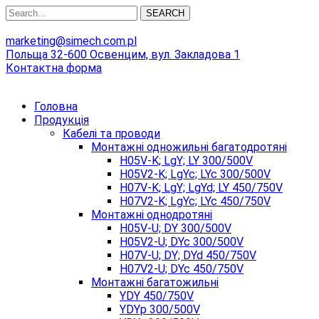
SEARCH
marketing@simech.com.pl
Польща 32-600 Освенцим, вул. Закладова 1
Контактна форма
Головна
Продукція
Кабелі та проводи
Монтажні одножильні багатодротяні
H05V-K; LgY; LY 300/500V
H05V2-K; LgYc; LYc 300/500V
H07V-K; LgY; LgYd; LY 450/750V
H07V2-K; LgYc; LYc 450/750V
Монтажні однодротяні
H05V-U; DY 300/500V
H05V2-U; DYc 300/500V
H07V-U; DY; DYd 450/750V
H07V2-U; DYc 450/750V
Монтажні багатожильні
YDY 450/750V
YDYp 300/500V