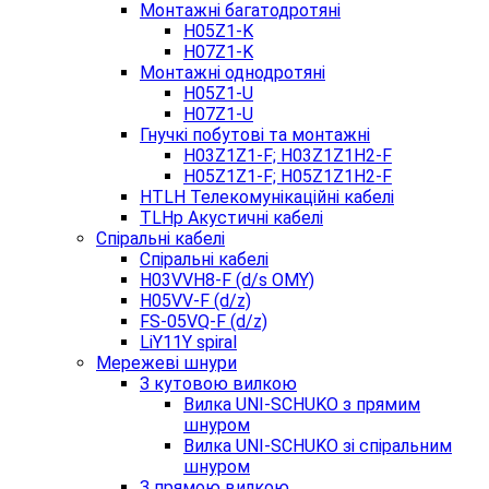
Монтажні багатодротяні
H05Z1-K
H07Z1-K
Монтажні однодротяні
H05Z1-U
H07Z1-U
Гнучкі побутові та монтажні
H03Z1Z1-F; H03Z1Z1H2-F
H05Z1Z1-F; H05Z1Z1H2-F
HTLH Телекомунікаційні кабелі
TLHp Акустичні кабелі
Спіральні кабелі
Спіральні кабелі
H03VVH8-F (d/s OMY)
H05VV-F (d/z)
FS-05VQ-F (d/z)
LiY11Y spiral
Мережеві шнури
З кутовою вилкою
Вилка UNI-SCHUKO з прямим
шнуром
Вилка UNI-SCHUKO зі спіральним
шнуром
З прямою вилкою