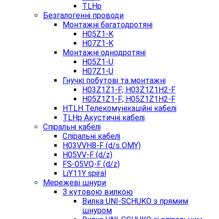
TLHp
Безгалогенні проводи
Монтажні багатодротяні
H05Z1-K
H07Z1-K
Монтажні однодротяні
H05Z1-U
H07Z1-U
Гнучкі побутові та монтажні
H03Z1Z1-F; H03Z1Z1H2-F
H05Z1Z1-F; H05Z1Z1H2-F
HTLH Телекомунікаційні кабелі
TLHp Акустичні кабелі
Спіральні кабелі
Спіральні кабелі
H03VVH8-F (d/s OMY)
H05VV-F (d/z)
FS-05VQ-F (d/z)
LiY11Y spiral
Мережеві шнури
З кутовою вилкою
Вилка UNI-SCHUKO з прямим
шнуром