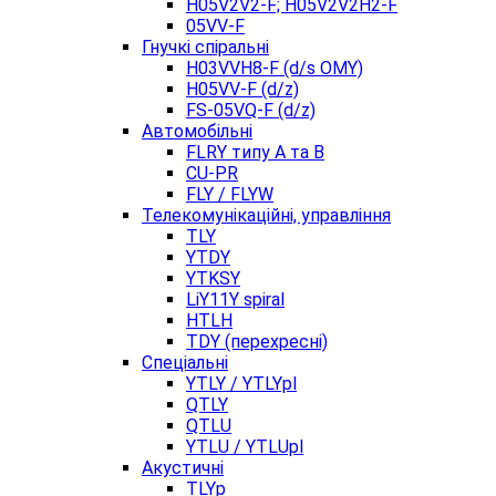
H05V2V2-F; H05V2V2H2-F
05VV-F
Гнучкі спіральні
H03VVH8-F (d/s OMY)
H05VV-F (d/z)
FS-05VQ-F (d/z)
Автомобільні
FLRY типу A та B
CU-PR
FLY / FLYW
Телекомунікаційні, управління
TLY
YTDY
YTKSY
LiY11Y spiral
HTLH
TDY (перехресні)
Спеціальні
YTLY / YTLYpl
QTLY
QTLU
YTLU / YTLUpl
Акустичні
TLYp