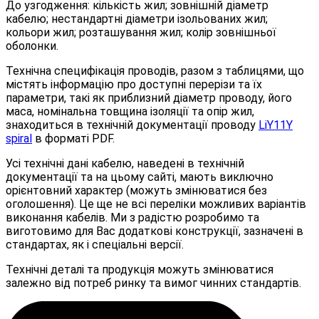
До узгодження: кількість жил; зовнішній діаметр
кабелю; нестандартні діаметри ізольованих жил;
кольори жил; розташування жил; колір зовнішньої
оболонки.
Технічна специфікація проводів, разом з таблицями, що
містять інформацію про доступні перерізи та їх
параметри, такі як приблизний діаметр проводу, його
маса, номінальна товщина ізоляції та опір жил,
знаходиться в технічній документації проводу
LiY11Y
spiral
в форматі PDF.
Усі технічні дані кабелю, наведені в технічній
документації та на цьому сайті, мають виключно
орієнтовний характер (можуть змінюватися без
оголошення). Це ще не всі переліки можливих варіантів
виконання кабелів. Ми з радістю розробимо та
виготовимо для Вас додаткові конструкції, зазначені в
стандартах, як і спеціальні версії.
Технічні деталі та продукція можуть змінюватися
залежно від потреб ринку та вимог чинних стандартів.