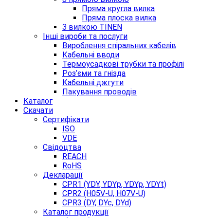
Пряма кругла вилка
Пряма плоска вилка
З вилкою TINEN
Інші вироби та послуги
Вироблення спіральних кабелів
Кабельні вводи
Термоусадкові трубки та профілі
Роз’єми та гнізда
Кабельні джгути
Пакування проводів
Каталог
Скачати
Сертифікати
ISO
VDE
Свідоцтва
REACH
RoHS
Декларації
CPR1 (YDY, YDYp, YDYp, YDYt)
CPR2 (H05V-U, H07V-U)
CPR3 (DY, DYc, DYd)
Каталог продукції