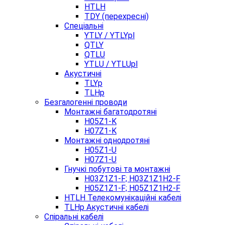
HTLH
TDY (перехресні)
Спеціальні
YTLY / YTLYpl
QTLY
QTLU
YTLU / YTLUpl
Акустичні
TLYp
TLHp
Безгалогенні проводи
Монтажні багатодротяні
H05Z1-K
H07Z1-K
Монтажні однодротяні
H05Z1-U
H07Z1-U
Гнучкі побутові та монтажні
H03Z1Z1-F; H03Z1Z1H2-F
H05Z1Z1-F; H05Z1Z1H2-F
HTLH Телекомунікаційні кабелі
TLHp Акустичні кабелі
Спіральні кабелі