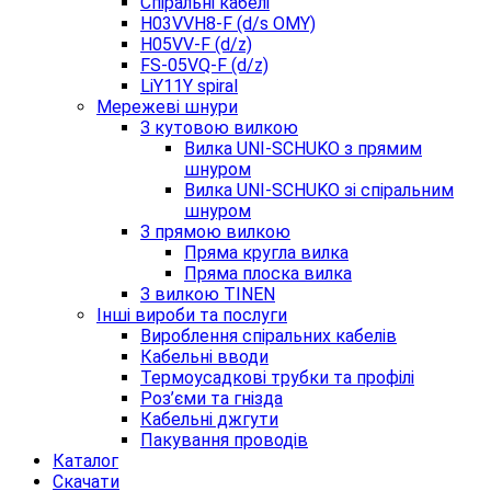
Спіральні кабелі
H03VVH8-F (d/s OMY)
H05VV-F (d/z)
FS-05VQ-F (d/z)
LiY11Y spiral
Мережеві шнури
З кутовою вилкою
Вилка UNI-SCHUKO з прямим
шнуром
Вилка UNI-SCHUKO зі спіральним
шнуром
З прямою вилкою
Пряма кругла вилка
Пряма плоска вилка
З вилкою TINEN
Інші вироби та послуги
Вироблення спіральних кабелів
Кабельні вводи
Термоусадкові трубки та профілі
Роз’єми та гнізда
Кабельні джгути
Пакування проводів
Каталог
Скачати